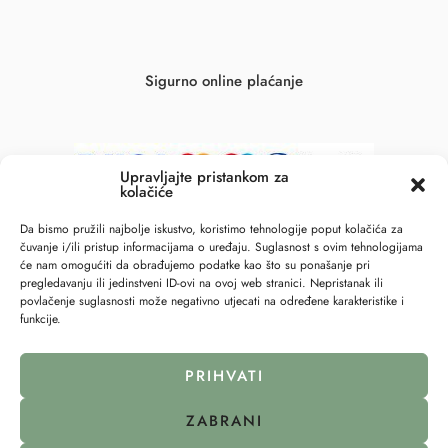
Sigurno online plaćanje
Upravljajte pristankom za
kolačiće
Da bismo pružili najbolje iskustvo, koristimo tehnologije poput kolačića za
čuvanje i/ili pristup informacijama o uređaju. Suglasnost s ovim tehnologijama
će nam omogućiti da obrađujemo podatke kao što su ponašanje pri
pregledavanju ili jedinstveni ID-ovi na ovoj web stranici. Nepristanak ili
povlačenje suglasnosti može negativno utjecati na određene karakteristike i
funkcije.
© 2023 – All Right reserved – 6točka2 !
PRIHVATI
Pravila privatnosti
Politika kolačića (EU)
ZABRANI