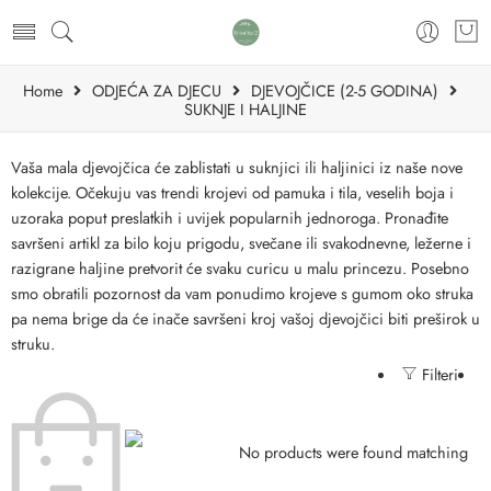
Home
ODJEĆA ZA DJECU
DJEVOJČICE (2-5 GODINA)
SUKNJE I HALJINE
Vaša mala djevojčica će zablistati u suknjici ili haljinici iz naše nove
kolekcije. Očekuju vas trendi krojevi od pamuka i tila, veselih boja i
uzoraka poput preslatkih i uvijek popularnih jednoroga. Pronađite
savršeni artikl za bilo koju prigodu, svečane ili svakodnevne, ležerne i
razigrane haljine pretvorit će svaku curicu u malu princezu. Posebno
smo obratili pozornost da vam ponudimo krojeve s gumom oko struka
pa nema brige da će inače savršeni kroj vašoj djevojčici biti preširok u
struku.
Filteri
No products were found matching