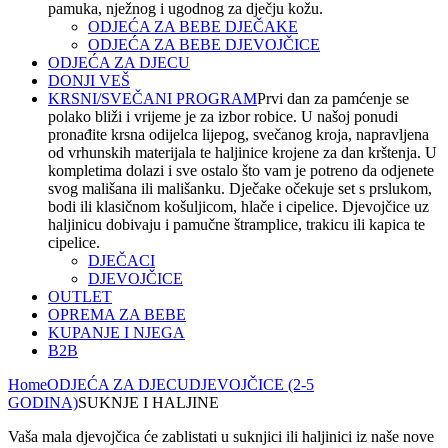
pamuka, nježnog i ugodnog za dječju kožu.
ODJEĆA ZA BEBE DJEČAKE
ODJEĆA ZA BEBE DJEVOJČICE
ODJEĆA ZA DJECU
DONJI VEŠ
KRSNI/SVEČANI PROGRAM
Prvi dan za pamćenje se
polako bliži i vrijeme je za izbor robice. U našoj ponudi
pronađite krsna odijelca lijepog, svečanog kroja, napravljena
od vrhunskih materijala te haljinice krojene za dan krštenja. U
kompletima dolazi i sve ostalo što vam je potreno da odjenete
svog mališana ili mališanku. Dječake očekuje set s prslukom,
bodi ili klasičnom košuljicom, hlače i cipelice. Djevojčice uz
haljinicu dobivaju i pamučne štramplice, trakicu ili kapica te
cipelice.
DJEČACI
DJEVOJČICE
OUTLET
OPREMA ZA BEBE
KUPANJE I NJEGA
B2B
Home
ODJEĆA ZA DJECU
DJEVOJČICE (2-5
GODINA)
SUKNJE I HALJINE
Vaša mala djevojčica će zablistati u suknjici ili haljinici iz naše nove