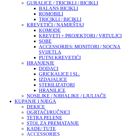
GURALICE / TRICIKLI / BICIKLI
BALANS BICIKLI
ROMOBILI
TRICIKLI / BICIKLI
KREVETIĆI / NAMJEŠTAJ
KOMODE
KREVETI + PROJEKTORI / VRTULJCI
SOBE
ACCESSORIES: MONITORI / NOCNA
SVIJETLA
PUTNI KREVETIĆI
HRANJENJE
DODACI
GRICKALICE I SL.
IZDAJALICE
STERILIZATORI
HRANILICE
NOSILJKE / NJIHALJKE / LJULJAČE
KUPANJE I NJEGA
DEKICE
OGRTAČI/RUČNICI
TETRA PELENE
STOL ZA PREMATANJE
KADE/ TUTE
ACCESSORIES