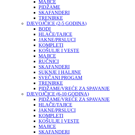
MAJICE
PIDŽAME
SKAFANDERI
TRENIRKE
DJEVOJČICE (2-5 GODINA)
BODI
HLAČE/TAJICE
JAKNE/PRSLUCI
KOMPLETI
KOŠULJE I VESTE
MAJICE
RUČNICI
SKAFANDERI
SUKNJE I HALJINE
SVEČANI PROGAM
TRENIRKE
PIDŽAME/VREĆE ZA SPAVANJE
DJEVOJČICE (6-10 GODINA)
PIDŽAME/VREĆE ZA SPAVANJE
HLAČE/TAJICE
JAKNE/PRSLUCI
KOMPLETI
KOŠULJE I VESTE
MAJICE
SKAFANDERI