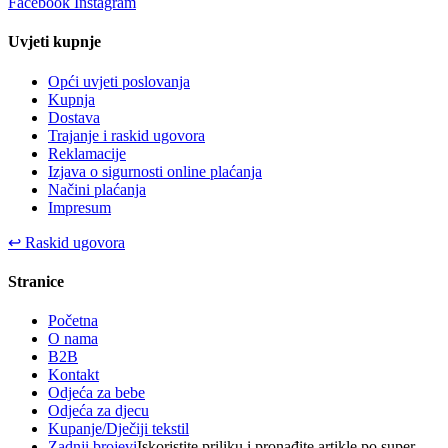
Facebook
Instagram
Uvjeti kupnje
Opći uvjeti poslovanja
Kupnja
Dostava
Trajanje i raskid ugovora
Reklamacije
Izjava o sigurnosti online plaćanja
Načini plaćanja
Impresum
↩
Raskid ugovora
Stranice
Početna
O nama
B2B
Kontakt
Odjeća za bebe
Odjeća za djecu
Kupanje/Dječiji tekstil
Zadnji brojevi
Iskoristite priliku i pronađite artikle po super