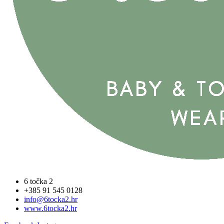
6 točka 2
+385 91 545 0128
info@6tocka2.hr
www.6tocka2.hr