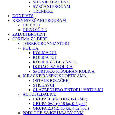
SUKNJE I HALJINE
SVEČANI PROGAM
TRENIRKE
DONJI VEŠ
KRSNI/SVEČANI PROGRAM
DJEČACI
DJEVOJČICE
ZADNJI BROJEVI
OPREMA ZA BEBE
TORBE/ORGANIZATORI
KOLICA
KOLICA 2U1
KOLICA 3U1
KOLICA ZA BLIZANCE
DODACI ZA KOLICA
SPORTSKA/ KIŠOBRAN KOLICA
IGRAČKE/BAZENI S LOPTICAMA
OSTALE IGRAČKE
STISKAVCI
GLAZBENI PROJEKTORI I VRTULJCI
AUTOSJEDALICE
GRUPA 0+ (0-13 KG, 0-15 MJ.)
GRUPA 0+,1 (0-18 kg, 0-4 god.)
GRUPA 2,3 (15-36 kg, 4-12 god.)
PODLOGE ZA IGRU/BABY GYM