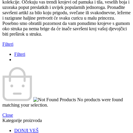
kolekcije. Očekuju vas trendi krojevi od pamuka i tila, veselih boja i
uzoraka poput preslatkih i uvijek popularnih jednoroga. Pronađite
savršeni artikl za bilo koju prigodu, svečane ili svakodnevne, ležerne
i razigrane haljine pretvorit će svaku curicu u malu princezu.
Posebno smo obratili pozornost da vam ponudimo krojeve s gumom
oko struka pa nema brige da će inače savršeni kroj vašoj djevojčici
biti preširok u struku.
Filteri
Filteri
No products were found
matching your selection.
Close
Kategorije proizvoda
DONJI VEŠ