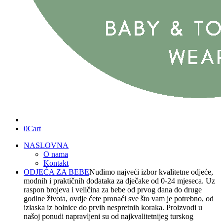
0
Cart
NASLOVNA
O nama
Kontakt
ODJEĆA ZA BEBE
Nudimo najveći izbor kvalitetne odjeće,
modnih i praktičnih dodataka za dječake od 0-24 mjeseca. Uz
raspon brojeva i veličina za bebe od prvog dana do druge
godine života, ovdje ćete pronaći sve što vam je potrebno, od
izlaska iz bolnice do prvih nespretnih koraka. Proizvodi u
našoj ponudi napravljeni su od najkvalitetnijeg turskog