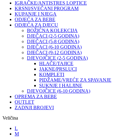
IGRAČKE/ANTISTRES LOPTICE
KRSNI/SVEČANI PROGRAM
KUPANJE I NJEGA
ODJEĆA ZA BEBE
ODJEĆA ZA DJECU
BOŽIĆNA KOLEKCIJA
DJEČACI (2-5 GODINA)
DJEČACI (5-8 GODINA)
DJEČACI (6-10 GODINA)
DJEČACI (9-12 GODINA)
DJEVOJČICE (2-5 GODINA)
HLAČE/TAJICE
JAKNE/PRSLUCI
KOMPLETI
PIDŽAME/VREĆE ZA SPAVANJE
SUKNJE I HALJINE
DJEVOJČICE (6-10 GODINA)
OPREMA ZA BEBE
OUTLET
ZADNJI BROJEVI
Veličina
L
M