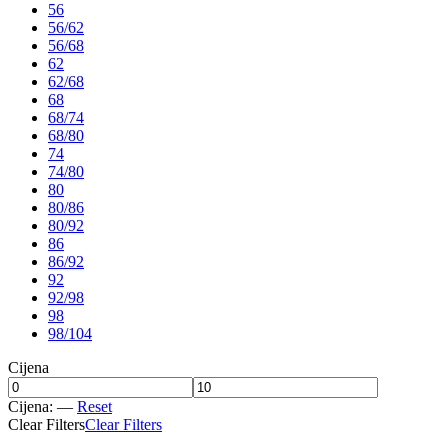
56
56/62
56/68
62
62/68
68
68/74
68/80
74
74/80
80
80/86
80/92
86
86/92
92
92/98
98
98/104
Cijena
Cijena:
—
Reset
Clear Filters
Clear Filters