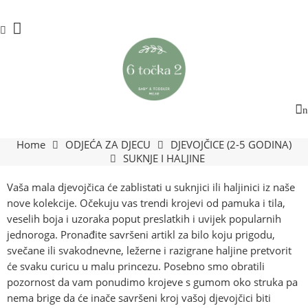
Home
ODJEĆA ZA DJECU
DJEVOJČICE (2-5 GODINA)
SUKNJE I HALJINE
Vaša mala djevojčica će zablistati u suknjici ili haljinici iz naše
nove kolekcije. Očekuju vas trendi krojevi od pamuka i tila,
veselih boja i uzoraka poput preslatkih i uvijek popularnih
jednoroga. Pronađite savršeni artikl za bilo koju prigodu,
svečane ili svakodnevne, ležerne i razigrane haljine pretvorit
će svaku curicu u malu princezu. Posebno smo obratili
pozornost da vam ponudimo krojeve s gumom oko struka pa
nema brige da će inače savršeni kroj vašoj djevojčici biti