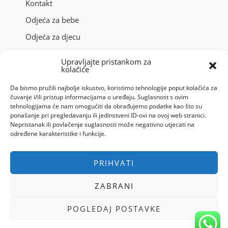
Kontakt
Odjeća za bebe
Odjeća za djecu
Kupanje/Dječiji tekstil
Upravljajte pristankom za
kolačiće
Zadnji brojevi
Sigurno online plaćanje
Da bismo pružili najbolje iskustvo, koristimo tehnologije poput kolačića za
čuvanje i/ili pristup informacijama o uređaju. Suglasnost s ovim
tehnologijama će nam omogućiti da obrađujemo podatke kao što su
ponašanje pri pregledavanju ili jedinstveni ID-ovi na ovoj web stranici.
Nepristanak ili povlačenje suglasnosti može negativno utjecati na
određene karakteristike i funkcije.
PRIHVATI
© 2023 – All Right reserved – 6točka2 !
ZABRANI
Pravila privatnosti
Politika kolačića (EU)
POGLEDAJ POSTAVKE