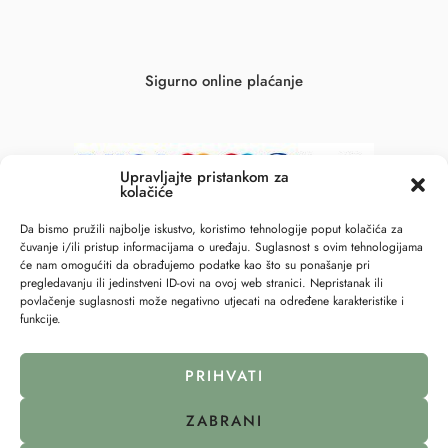
Sigurno online plaćanje
Upravljajte pristankom za
kolačiće
Da bismo pružili najbolje iskustvo, koristimo tehnologije poput kolačića za
čuvanje i/ili pristup informacijama o uređaju. Suglasnost s ovim tehnologijama
će nam omogućiti da obrađujemo podatke kao što su ponašanje pri
pregledavanju ili jedinstveni ID-ovi na ovoj web stranici. Nepristanak ili
povlačenje suglasnosti može negativno utjecati na određene karakteristike i
funkcije.
© 2023 – All Right reserved – 6točka2 !
PRIHVATI
Pravila privatnosti
Politika kolačića (EU)
ZABRANI