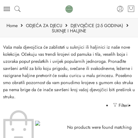
Home
ODJEĆA ZA DJECU
DJEVOJČICE (2-5 GODINA)
SUKNJE I HALJINE
Vaša mala djevojčica će zablistati u suknjici ili haljinici iz naše nove
kolekcije. Očekuju vas trendi krojevi od pamuka i tila, veselih boja i
uzoraka poput preslatkih i uvijek popularnih jednoroga. Pronađite
savršeni artikl za bilo koju prigodu, svečane ili svakodnevne, ležerne i
razigrane haljine pretvorit će svaku curicu u malu princezu. Posebno
smo obratili pozornost da vam ponudimo krojeve s gumom oko struka
pa nema brige da će inače savršeni kroj vašoj djevojčici biti preširok u
struku.
Filteri
No products were found matching