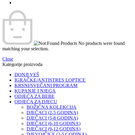
No products were found
matching your selection.
Close
Kategorije proizvoda
DONJI VEŠ
IGRAČKE/ANTISTRES LOPTICE
KRSNI/SVEČANI PROGRAM
KUPANJE I NJEGA
ODJEĆA ZA BEBE
ODJEĆA ZA DJECU
BOŽIĆNA KOLEKCIJA
DJEČACI (2-5 GODINA)
DJEČACI (5-8 GODINA)
DJEČACI (6-10 GODINA)
DJEČACI (9-12 GODINA)
DJEVOJČICE (2-5 GODINA)