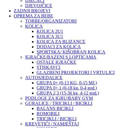
DJEČACI
DJEVOJČICE
ZADNJI BROJEVI
OPREMA ZA BEBE
TORBE/ORGANIZATORI
KOLICA
KOLICA 2U1
KOLICA 3U1
KOLICA ZA BLIZANCE
DODACI ZA KOLICA
SPORTSKA/ KIŠOBRAN KOLICA
IGRAČKE/BAZENI S LOPTICAMA
OSTALE IGRAČKE
STISKAVCI
GLAZBENI PROJEKTORI I VRTULJCI
AUTOSJEDALICE
GRUPA 0+ (0-13 KG, 0-15 MJ.)
GRUPA 0+,1 (0-18 kg, 0-4 god.)
GRUPA 2,3 (15-36 kg, 4-12 god.)
PODLOGE ZA IGRU/BABY GYM
GURALICE / TRICIKLI / BICIKLI
BALANS BICIKLI
ROMOBILI
TRICIKLI / BICIKLI
KREVETIĆI / NAMJEŠTAJ