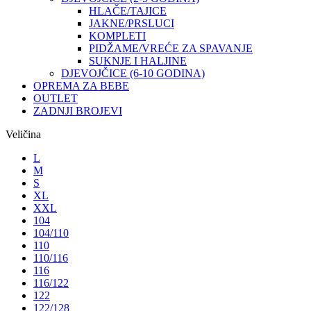
HLAČE/TAJICE
JAKNE/PRSLUCI
KOMPLETI
PIDŽAME/VREĆE ZA SPAVANJE
SUKNJE I HALJINE
DJEVOJČICE (6-10 GODINA)
OPREMA ZA BEBE
OUTLET
ZADNJI BROJEVI
Veličina
L
M
S
XL
XXL
104
104/110
110
110/116
116
116/122
122
122/128