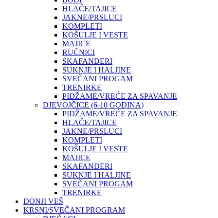
HLAČE/TAJICE
JAKNE/PRSLUCI
KOMPLETI
KOŠULJE I VESTE
MAJICE
RUČNICI
SKAFANDERI
SUKNJE I HALJINE
SVEČANI PROGAM
TRENIRKE
PIDŽAME/VREĆE ZA SPAVANJE
DJEVOJČICE (6-10 GODINA)
PIDŽAME/VREĆE ZA SPAVANJE
HLAČE/TAJICE
JAKNE/PRSLUCI
KOMPLETI
KOŠULJE I VESTE
MAJICE
SKAFANDERI
SUKNJE I HALJINE
SVEČANI PROGAM
TRENIRKE
DONJI VEŠ
KRSNI/SVEČANI PROGRAM