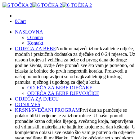
0
Cart
NASLOVNA
O nama
Kontakt
ODJEĆA ZA BEBE
Nudimo najveći izbor kvalitetne odjeće,
modnih i praktičnih dodataka za dječake od 0-24 mjeseca. Uz
raspon brojeva i veličina za bebe od prvog dana do druge
godine života, ovdje ćete pronaći sve što vam je potrebno, od
izlaska iz bolnice do prvih nespretnih koraka. Proizvodi u
našoj ponudi napravljeni su od najkvalitetnijeg turskog
pamuka, nježnog i ugodnog za dječju kožu.
ODJEĆA ZA BEBE DJEČAKE
ODJEĆA ZA BEBE DJEVOJČICE
ODJEĆA ZA DJECU
DONJI VEŠ
KRSNI/SVEČANI PROGRAM
Prvi dan za pamćenje se
polako bliži i vrijeme je za izbor robice. U našoj ponudi
pronađite krsna odijelca lijepog, svečanog kroja, napravljena
od vrhunskih materijala te haljinice krojene za dan krštenja. U
kompletima dolazi i sve ostalo što vam je potreno da odjenete
svog mališana ili mališanku. Dječake očekuje set s prslukom,