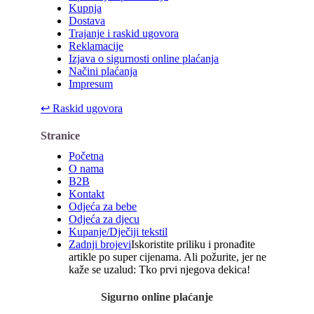
Kupnja
Dostava
Trajanje i raskid ugovora
Reklamacije
Izjava o sigurnosti online plaćanja
Načini plaćanja
Impresum
↩
Raskid ugovora
Stranice
Početna
O nama
B2B
Kontakt
Odjeća za bebe
Odjeća za djecu
Kupanje/Dječiji tekstil
Zadnji brojevi
Iskoristite priliku i pronađite
artikle po super cijenama. Ali požurite, jer ne
kaže se uzalud: Tko prvi njegova dekica!
Sigurno online plaćanje