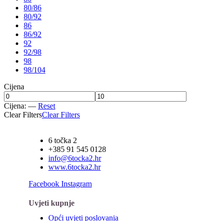
80/86
80/92
86
86/92
92
92/98
98
98/104
Cijena
Cijena:
—
Reset
Clear Filters
Clear Filters
6 točka 2
+385 91 545 0128
info@6tocka2.hr
www.6tocka2.hr
Facebook
Instagram
Uvjeti kupnje
Opći uvjeti poslovanja