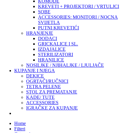
KOMODE
KREVETI + PROJEKTORI / VRTULJCI
SOBE
ACCESSORIES: MONITORI / NOCNA
SVIJETLA
PUTNI KREVETIĆI
HRANJENJE
DODACI
GRICKALICE I SL.
IZDAJALICE
STERILIZATORI
HRANILICE
NOSILJKE / NJIHALJKE / LJULJAČE
KUPANJE I NJEGA
DEKICE
OGRTAČI/RUČNICI
TETRA PELENE
STOL ZA PREMATANJE
KADE/ TUTE
ACCESSORIES
IGRAČKE ZA KUPANJE
Home
Filteri