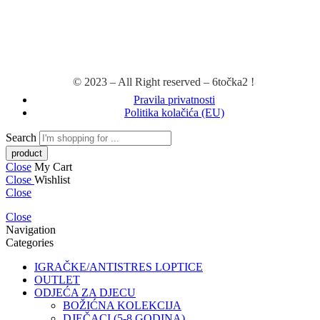
© 2023 – All Right reserved – 6točka2 !
Pravila privatnosti
Politika kolačića (EU)
Search
Close
My Cart
Close
Wishlist
Close
Close
Navigation
Categories
IGRAČKE/ANTISTRES LOPTICE
OUTLET
ODJEĆA ZA DJECU
BOŽIĆNA KOLEKCIJA
DJEČACI (5-8 GODINA)