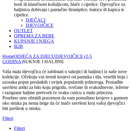
bodi ili klasičnom košuljicom, hlače i cipelice. Djevojčice uz
haljinicu dobivaju i pamučne štramplice, trakicu ili kapica te
cipelice.
DJEČACI
DJEVOJČICE
OUTLET
OPREMA ZA BEBE
KUPANJE I NJEGA
B2B
Home
ODJEĆA ZA DJECU
DJEVOJČICE (2-5
GODINA)
SUKNJE I HALJINE
Vaša mala djevojčica će zablistati u suknjici ili haljinici iz naše nove
kolekcije. Očekuju vas trendi krojevi od pamuka i tila, veselih boja i
uzoraka poput preslatkih i uvijek popularnih jednoroga. Pronađite
savršeni artikl za bilo koju prigodu, svečane ili svakodnevne, ležerne
i razigrane haljine pretvorit će svaku curicu u malu princezu.
Posebno smo obratili pozornost da vam ponudimo krojeve s gumom
oko struka pa nema brige da će inače savršeni kroj vašoj djevojčici
biti preširok u struku.
Filteri
Filteri