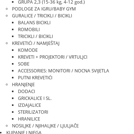
GRUPA 2,3 (15-36 kg, 4-12 god.)
PODLOGE ZA IGRU/BABY GYM
GURALICE / TRICIKLI / BICIKLI
BALANS BICIKLI
ROMOBILI
TRICIKLI / BICIKLI
KREVETIĆI / NAMJEŠTAJ
KOMODE
KREVETI + PROJEKTORI / VRTULJCI
SOBE
ACCESSORIES: MONITORI / NOCNA SVIJETLA
PUTNI KREVETIĆI
HRANJENJE
DODACI
GRICKALICE I SL.
IZDAJALICE
STERILIZATORI
HRANILICE
NOSILJKE / NJIHALJKE / LJULJAČE
KUPANJE I NJEGA