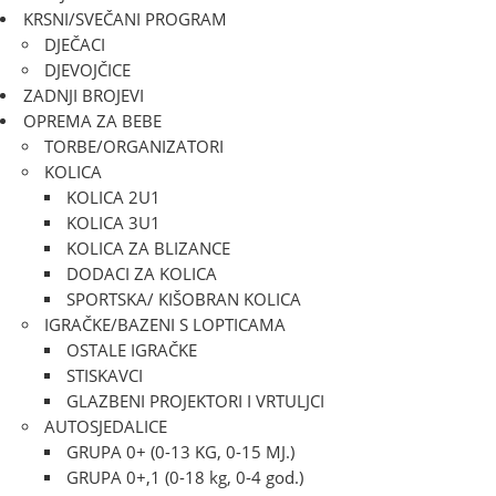
KRSNI/SVEČANI PROGRAM
DJEČACI
DJEVOJČICE
ZADNJI BROJEVI
OPREMA ZA BEBE
TORBE/ORGANIZATORI
KOLICA
KOLICA 2U1
KOLICA 3U1
KOLICA ZA BLIZANCE
DODACI ZA KOLICA
SPORTSKA/ KIŠOBRAN KOLICA
IGRAČKE/BAZENI S LOPTICAMA
OSTALE IGRAČKE
STISKAVCI
GLAZBENI PROJEKTORI I VRTULJCI
AUTOSJEDALICE
GRUPA 0+ (0-13 KG, 0-15 MJ.)
GRUPA 0+,1 (0-18 kg, 0-4 god.)