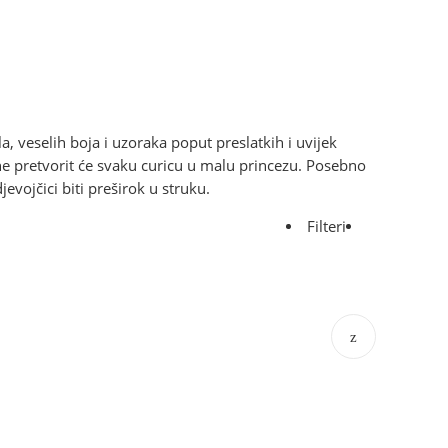
la, veselih boja i uzoraka poput preslatkih i uvijek
ine pretvorit će svaku curicu u malu princezu. Posebno
ojčici biti preširok u struku.
Filteri