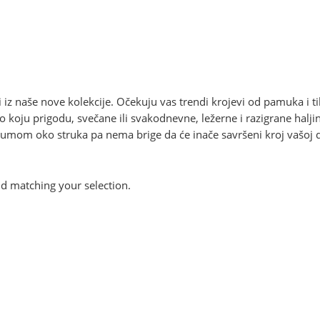
ici iz naše nove kolekcije. Očekuju vas trendi krojevi od pamuka i ti
lo koju prigodu, svečane ili svakodnevne, ležerne i razigrane halj
om oko struka pa nema brige da će inače savršeni kroj vašoj djev
 matching your selection.