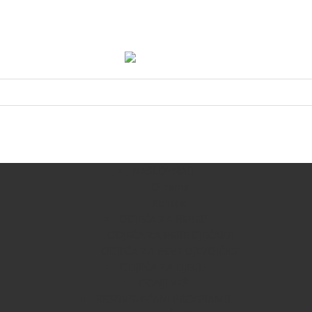
NASLOVNA
O nama
Kontakt
ODJEĆA ZA BEBE
ODJEĆA ZA BEBE DJEČAKE
ODJEĆA ZA BEBE DJEVOJČICE
ODJEĆA ZA DJECU
DONJI VEŠ
KRSNI/SVEČANI PROGRAM