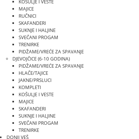
KOŠULJE I VESTE
MAJICE
RUČNICI
SKAFANDERI
SUKNJE I HALJINE
SVEČANI PROGAM
TRENIRKE
PIDŽAME/VREĆE ZA SPAVANJE
DJEVOJČICE (6-10 GODINA)
PIDŽAME/VREĆE ZA SPAVANJE
HLAČE/TAJICE
JAKNE/PRSLUCI
KOMPLETI
KOŠULJE I VESTE
MAJICE
SKAFANDERI
SUKNJE I HALJINE
SVEČANI PROGAM
TRENIRKE
DONJI VEŠ