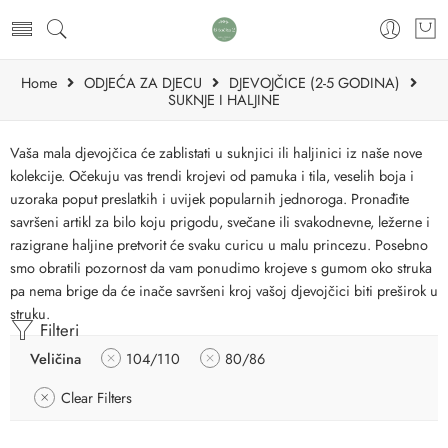
Home
ODJEĆA ZA DJECU
DJEVOJČICE (2-5 GODINA)
SUKNJE I HALJINE
Vaša mala djevojčica će zablistati u suknjici ili haljinici iz naše nove
kolekcije. Očekuju vas trendi krojevi od pamuka i tila, veselih boja i
uzoraka poput preslatkih i uvijek popularnih jednoroga. Pronađite
savršeni artikl za bilo koju prigodu, svečane ili svakodnevne, ležerne i
razigrane haljine pretvorit će svaku curicu u malu princezu. Posebno
smo obratili pozornost da vam ponudimo krojeve s gumom oko struka
pa nema brige da će inače savršeni kroj vašoj djevojčici biti preširok u
struku.
Filteri
Veličina
104/110
80/86
Clear Filters