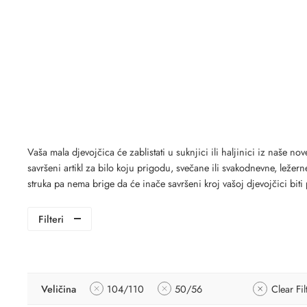
Vaša mala djevojčica će zablistati u suknjici ili haljinici iz naše n
savršeni artikl za bilo koju prigodu, svečane ili svakodnevne, lež
struka pa nema brige da će inače savršeni kroj vašoj djevojčici biti 
Filteri
Veličina
104/110
50/56
Clear Fil