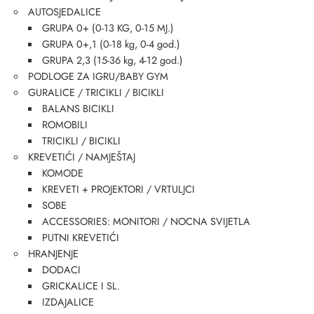
AUTOSJEDALICE
GRUPA 0+ (0-13 KG, 0-15 MJ.)
GRUPA 0+,1 (0-18 kg, 0-4 god.)
GRUPA 2,3 (15-36 kg, 4-12 god.)
PODLOGE ZA IGRU/BABY GYM
GURALICE / TRICIKLI / BICIKLI
BALANS BICIKLI
ROMOBILI
TRICIKLI / BICIKLI
KREVETIĆI / NAMJEŠTAJ
KOMODE
KREVETI + PROJEKTORI / VRTULJCI
SOBE
ACCESSORIES: MONITORI / NOCNA SVIJETLA
PUTNI KREVETIĆI
HRANJENJE
DODACI
GRICKALICE I SL.
IZDAJALICE