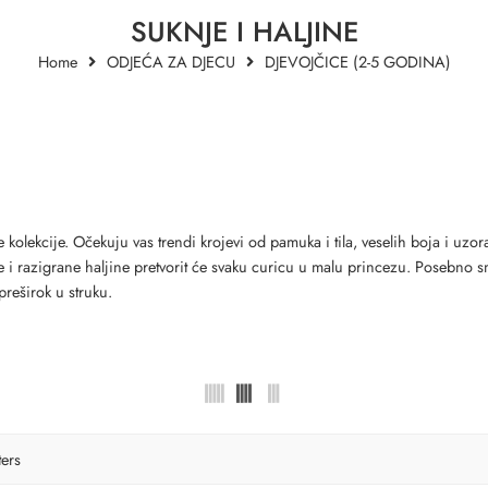
SUKNJE I HALJINE
Home
ODJEĆA ZA DJECU
DJEVOJČICE (2-5 GODINA)
ove kolekcije. Očekuju vas trendi krojevi od pamuka i tila, veselih boja i uz
erne i razigrane haljine pretvorit će svaku curicu u malu princezu. Poseb
preširok u struku.
ters