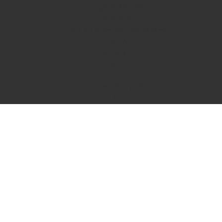
ODJEĆA ZA DJECU
DONJI VEŠ
KRSNI/SVEČANI PROGRAM
DJEČACI
DJEVOJČICE
OUTLET
OPREMA ZA BEBE
KUPANJE I NJEGA
B2B