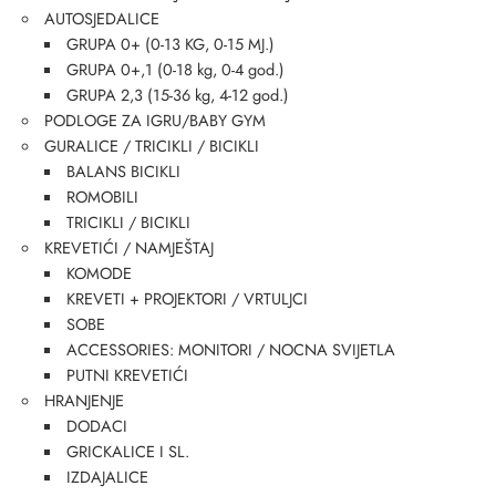
AUTOSJEDALICE
GRUPA 0+ (0-13 KG, 0-15 MJ.)
GRUPA 0+,1 (0-18 kg, 0-4 god.)
GRUPA 2,3 (15-36 kg, 4-12 god.)
PODLOGE ZA IGRU/BABY GYM
GURALICE / TRICIKLI / BICIKLI
BALANS BICIKLI
ROMOBILI
TRICIKLI / BICIKLI
KREVETIĆI / NAMJEŠTAJ
KOMODE
KREVETI + PROJEKTORI / VRTULJCI
SOBE
ACCESSORIES: MONITORI / NOCNA SVIJETLA
PUTNI KREVETIĆI
HRANJENJE
DODACI
GRICKALICE I SL.
IZDAJALICE