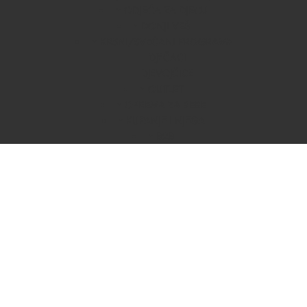
ODJEĆA ZA DJECU
DONJI VEŠ
KRSNI/SVEČANI PROGRAM
DJEČACI
DJEVOJČICE
OUTLET
OPREMA ZA BEBE
KUPANJE I NJEGA
B2B