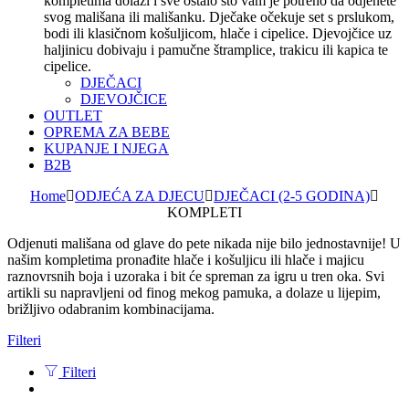
kompletima dolazi i sve ostalo što vam je potreno da odjenete
svog mališana ili mališanku. Dječake očekuje set s prslukom,
bodi ili klasičnom košuljicom, hlače i cipelice. Djevojčice uz
haljinicu dobivaju i pamučne štramplice, trakicu ili kapica te
cipelice.
DJEČACI
DJEVOJČICE
OUTLET
OPREMA ZA BEBE
KUPANJE I NJEGA
B2B
Home
ODJEĆA ZA DJECU
DJEČACI (2-5 GODINA)
KOMPLETI
Odjenuti mališana od glave do pete nikada nije bilo jednostavnije! U
našim kompletima pronađite hlače i košuljicu ili hlače i majicu
raznovrsnih boja i uzoraka i bit će spreman za igru u tren oka. Svi
artikli su napravljeni od finog mekog pamuka, a dolaze u lijepim,
brižljivo odabranim kombinacijama.
Filteri
Filteri