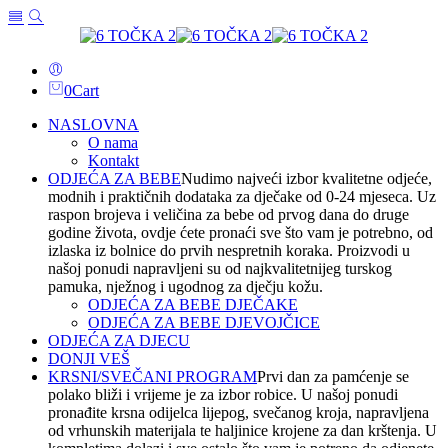
0
Cart
NASLOVNA
O nama
Kontakt
ODJEĆA ZA BEBE
Nudimo najveći izbor kvalitetne odjeće,
modnih i praktičnih dodataka za dječake od 0-24 mjeseca. Uz
raspon brojeva i veličina za bebe od prvog dana do druge
godine života, ovdje ćete pronaći sve što vam je potrebno, od
izlaska iz bolnice do prvih nespretnih koraka. Proizvodi u
našoj ponudi napravljeni su od najkvalitetnijeg turskog
pamuka, nježnog i ugodnog za dječju kožu.
ODJEĆA ZA BEBE DJEČAKE
ODJEĆA ZA BEBE DJEVOJČICE
ODJEĆA ZA DJECU
DONJI VEŠ
KRSNI/SVEČANI PROGRAM
Prvi dan za pamćenje se
polako bliži i vrijeme je za izbor robice. U našoj ponudi
pronađite krsna odijelca lijepog, svečanog kroja, napravljena
od vrhunskih materijala te haljinice krojene za dan krštenja. U