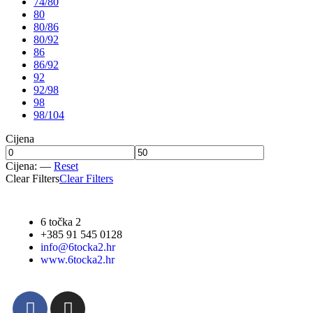
74/80
80
80/86
80/92
86
86/92
92
92/98
98
98/104
Cijena
Cijena:
—
Reset
Clear Filters
Clear Filters
6 točka 2
+385 91 545 0128
info@6tocka2.hr
www.6tocka2.hr