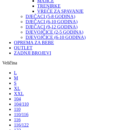
MAJICE
TRENIRKE
VREĆE ZA SPAVANJE
DJEČACI (5-8 GODINA)
DJEČACI (6-10 GODINA)
DJEČACI (9-12 GODINA)
DJEVOJČICE (2-5 GODINA)
DJEVOJČICE (6-10 GODINA)
OPREMA ZA BEBE
OUTLET
ZADNJI BROJEVI
Veličina
L
M
S
XL
XXL
104
104/110
110
110/116
116
116/122