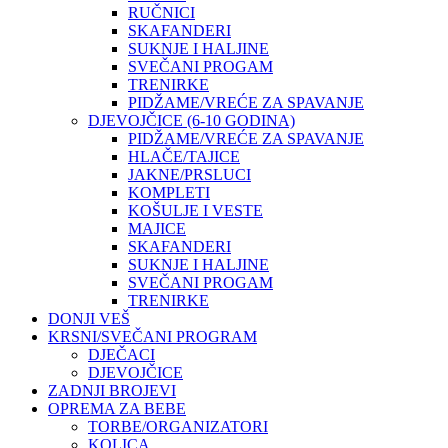
RUČNICI
SKAFANDERI
SUKNJE I HALJINE
SVEČANI PROGAM
TRENIRKE
PIDŽAME/VREĆE ZA SPAVANJE
DJEVOJČICE (6-10 GODINA)
PIDŽAME/VREĆE ZA SPAVANJE
HLAČE/TAJICE
JAKNE/PRSLUCI
KOMPLETI
KOŠULJE I VESTE
MAJICE
SKAFANDERI
SUKNJE I HALJINE
SVEČANI PROGAM
TRENIRKE
DONJI VEŠ
KRSNI/SVEČANI PROGRAM
DJEČACI
DJEVOJČICE
ZADNJI BROJEVI
OPREMA ZA BEBE
TORBE/ORGANIZATORI
KOLICA