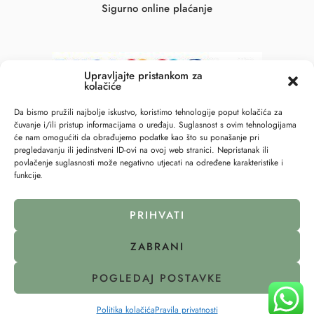
Sigurno online plaćanje
Upravljajte pristankom za
kolačiće
Da bismo pružili najbolje iskustvo, koristimo tehnologije poput kolačića za
čuvanje i/ili pristup informacijama o uređaju. Suglasnost s ovim tehnologijama
će nam omogućiti da obrađujemo podatke kao što su ponašanje pri
pregledavanju ili jedinstveni ID-ovi na ovoj web stranici. Nepristanak ili
povlačenje suglasnosti može negativno utjecati na određene karakteristike i
funkcije.
© 2023 – All Right reserved – 6točka2 !
PRIHVATI
Pravila privatnosti
Politika kolačića (EU)
ZABRANI
POGLEDAJ POSTAVKE
↩
Raskid ugovora
Politika kolačića
Pravila privatnosti
Home
Filteri
Categories
Wishlist