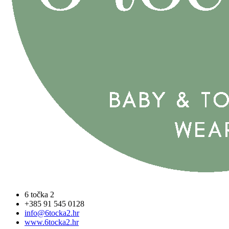
6 točka 2
+385 91 545 0128
info@6tocka2.hr
www.6tocka2.hr