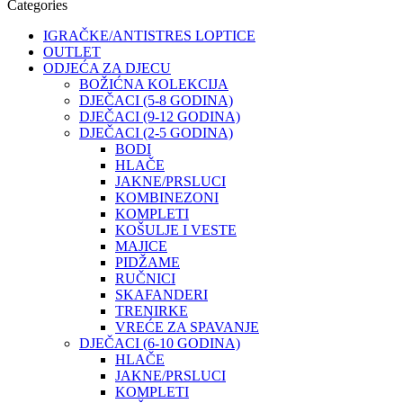
Categories
IGRAČKE/ANTISTRES LOPTICE
OUTLET
ODJEĆA ZA DJECU
BOŽIĆNA KOLEKCIJA
DJEČACI (5-8 GODINA)
DJEČACI (9-12 GODINA)
DJEČACI (2-5 GODINA)
BODI
HLAČE
JAKNE/PRSLUCI
KOMBINEZONI
KOMPLETI
KOŠULJE I VESTE
MAJICE
PIDŽAME
RUČNICI
SKAFANDERI
TRENIRKE
VREĆE ZA SPAVANJE
DJEČACI (6-10 GODINA)
HLAČE
JAKNE/PRSLUCI
KOMPLETI