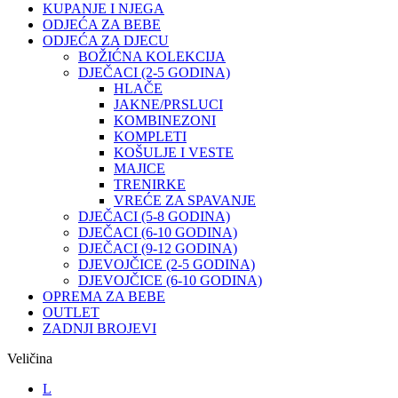
KUPANJE I NJEGA
ODJEĆA ZA BEBE
ODJEĆA ZA DJECU
BOŽIĆNA KOLEKCIJA
DJEČACI (2-5 GODINA)
HLAČE
JAKNE/PRSLUCI
KOMBINEZONI
KOMPLETI
KOŠULJE I VESTE
MAJICE
TRENIRKE
VREĆE ZA SPAVANJE
DJEČACI (5-8 GODINA)
DJEČACI (6-10 GODINA)
DJEČACI (9-12 GODINA)
DJEVOJČICE (2-5 GODINA)
DJEVOJČICE (6-10 GODINA)
OPREMA ZA BEBE
OUTLET
ZADNJI BROJEVI
Veličina
L