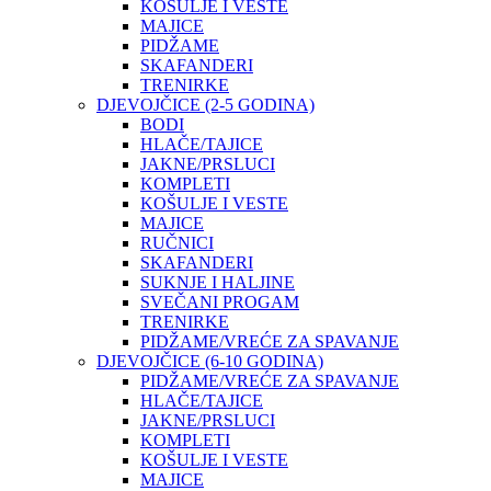
KOŠULJE I VESTE
MAJICE
PIDŽAME
SKAFANDERI
TRENIRKE
DJEVOJČICE (2-5 GODINA)
BODI
HLAČE/TAJICE
JAKNE/PRSLUCI
KOMPLETI
KOŠULJE I VESTE
MAJICE
RUČNICI
SKAFANDERI
SUKNJE I HALJINE
SVEČANI PROGAM
TRENIRKE
PIDŽAME/VREĆE ZA SPAVANJE
DJEVOJČICE (6-10 GODINA)
PIDŽAME/VREĆE ZA SPAVANJE
HLAČE/TAJICE
JAKNE/PRSLUCI
KOMPLETI
KOŠULJE I VESTE
MAJICE