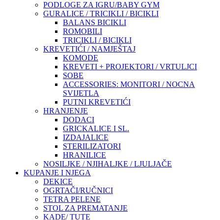
PODLOGE ZA IGRU/BABY GYM
GURALICE / TRICIKLI / BICIKLI
BALANS BICIKLI
ROMOBILI
TRICIKLI / BICIKLI
KREVETIĆI / NAMJEŠTAJ
KOMODE
KREVETI + PROJEKTORI / VRTULJCI
SOBE
ACCESSORIES: MONITORI / NOCNA
SVIJETLA
PUTNI KREVETIĆI
HRANJENJE
DODACI
GRICKALICE I SL.
IZDAJALICE
STERILIZATORI
HRANILICE
NOSILJKE / NJIHALJKE / LJULJAČE
KUPANJE I NJEGA
DEKICE
OGRTAČI/RUČNICI
TETRA PELENE
STOL ZA PREMATANJE
KADE/ TUTE