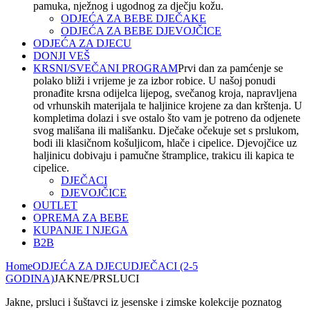
pamuka, nježnog i ugodnog za dječju kožu.
ODJEĆA ZA BEBE DJEČAKE
ODJEĆA ZA BEBE DJEVOJČICE
ODJEĆA ZA DJECU
DONJI VEŠ
KRSNI/SVEČANI PROGRAM
Prvi dan za pamćenje se
polako bliži i vrijeme je za izbor robice. U našoj ponudi
pronađite krsna odijelca lijepog, svečanog kroja, napravljena
od vrhunskih materijala te haljinice krojene za dan krštenja. U
kompletima dolazi i sve ostalo što vam je potreno da odjenete
svog mališana ili mališanku. Dječake očekuje set s prslukom,
bodi ili klasičnom košuljicom, hlače i cipelice. Djevojčice uz
haljinicu dobivaju i pamučne štramplice, trakicu ili kapica te
cipelice.
DJEČACI
DJEVOJČICE
OUTLET
OPREMA ZA BEBE
KUPANJE I NJEGA
B2B
Home
ODJEĆA ZA DJECU
DJEČACI (2-5
GODINA)
JAKNE/PRSLUCI
Jakne, prsluci i šuštavci iz jesenske i zimske kolekcije poznatog