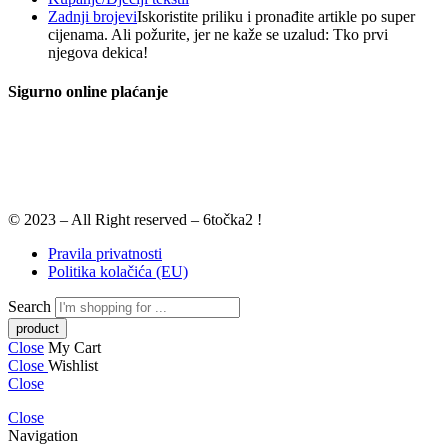
Zadnji brojevi
Iskoristite priliku i pronađite artikle po super
cijenama. Ali požurite, jer ne kaže se uzalud: Tko prvi
njegova dekica!
Sigurno online plaćanje
© 2023 – All Right reserved – 6točka2 !
Pravila privatnosti
Politika kolačića (EU)
Search
Close
My Cart
Close
Wishlist
Close
Close
Navigation