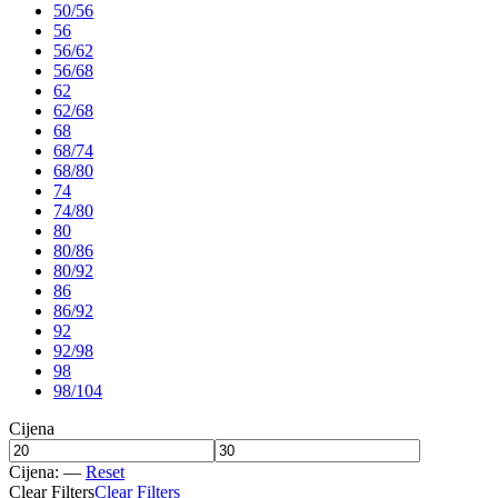
50/56
56
56/62
56/68
62
62/68
68
68/74
68/80
74
74/80
80
80/86
80/92
86
86/92
92
92/98
98
98/104
Cijena
Cijena:
—
Reset
Clear Filters
Clear Filters