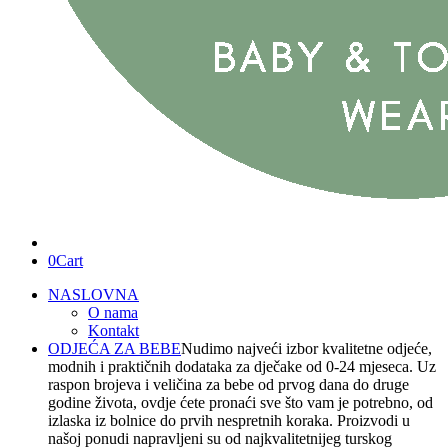
0
Cart
NASLOVNA
O nama
Kontakt
ODJEĆA ZA BEBE
Nudimo najveći izbor kvalitetne odjeće,
modnih i praktičnih dodataka za dječake od 0-24 mjeseca. Uz
raspon brojeva i veličina za bebe od prvog dana do druge
godine života, ovdje ćete pronaći sve što vam je potrebno, od
izlaska iz bolnice do prvih nespretnih koraka. Proizvodi u
našoj ponudi napravljeni su od najkvalitetnijeg turskog