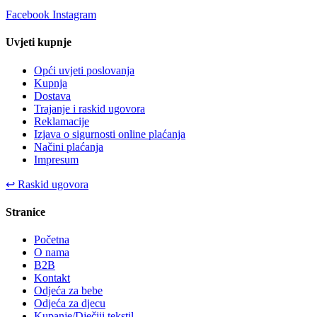
Facebook
Instagram
Uvjeti kupnje
Opći uvjeti poslovanja
Kupnja
Dostava
Trajanje i raskid ugovora
Reklamacije
Izjava o sigurnosti online plaćanja
Načini plaćanja
Impresum
↩
Raskid ugovora
Stranice
Početna
O nama
B2B
Kontakt
Odjeća za bebe
Odjeća za djecu
Kupanje/Dječiji tekstil