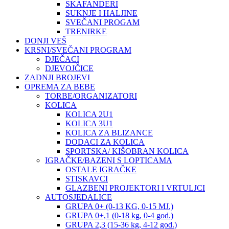
SKAFANDERI
SUKNJE I HALJINE
SVEČANI PROGAM
TRENIRKE
DONJI VEŠ
KRSNI/SVEČANI PROGRAM
DJEČACI
DJEVOJČICE
ZADNJI BROJEVI
OPREMA ZA BEBE
TORBE/ORGANIZATORI
KOLICA
KOLICA 2U1
KOLICA 3U1
KOLICA ZA BLIZANCE
DODACI ZA KOLICA
SPORTSKA/ KIŠOBRAN KOLICA
IGRAČKE/BAZENI S LOPTICAMA
OSTALE IGRAČKE
STISKAVCI
GLAZBENI PROJEKTORI I VRTULJCI
AUTOSJEDALICE
GRUPA 0+ (0-13 KG, 0-15 MJ.)
GRUPA 0+,1 (0-18 kg, 0-4 god.)
GRUPA 2,3 (15-36 kg, 4-12 god.)