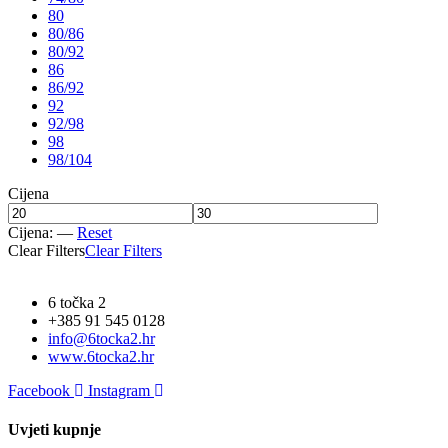
80
80/86
80/92
86
86/92
92
92/98
98
98/104
Cijena
Cijena:
—
Reset
Clear Filters
Clear Filters
6 točka 2
+385 91 545 0128
info@6tocka2.hr
www.6tocka2.hr
Facebook
Instagram
Uvjeti kupnje