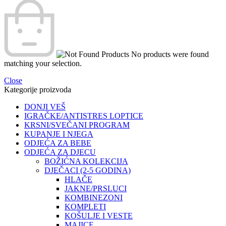
No products were found
matching your selection.
Close
Kategorije proizvoda
DONJI VEŠ
IGRAČKE/ANTISTRES LOPTICE
KRSNI/SVEČANI PROGRAM
KUPANJE I NJEGA
ODJEĆA ZA BEBE
ODJEĆA ZA DJECU
BOŽIĆNA KOLEKCIJA
DJEČACI (2-5 GODINA)
HLAČE
JAKNE/PRSLUCI
KOMBINEZONI
KOMPLETI
KOŠULJE I VESTE
MAJICE