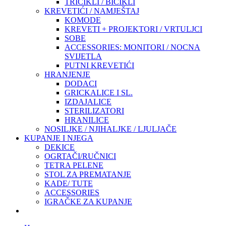
TRICIKLI / BICIKLI
KREVETIĆI / NAMJEŠTAJ
KOMODE
KREVETI + PROJEKTORI / VRTULJCI
SOBE
ACCESSORIES: MONITORI / NOCNA
SVIJETLA
PUTNI KREVETIĆI
HRANJENJE
DODACI
GRICKALICE I SL.
IZDAJALICE
STERILIZATORI
HRANILICE
NOSILJKE / NJIHALJKE / LJULJAČE
KUPANJE I NJEGA
DEKICE
OGRTAČI/RUČNICI
TETRA PELENE
STOL ZA PREMATANJE
KADE/ TUTE
ACCESSORIES
IGRAČKE ZA KUPANJE