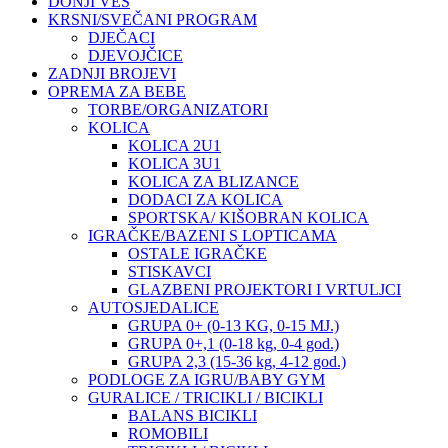
DONJI VEŠ
KRSNI/SVEČANI PROGRAM
DJEČACI
DJEVOJČICE
ZADNJI BROJEVI
OPREMA ZA BEBE
TORBE/ORGANIZATORI
KOLICA
KOLICA 2U1
KOLICA 3U1
KOLICA ZA BLIZANCE
DODACI ZA KOLICA
SPORTSKA/ KIŠOBRAN KOLICA
IGRAČKE/BAZENI S LOPTICAMA
OSTALE IGRAČKE
STISKAVCI
GLAZBENI PROJEKTORI I VRTULJCI
AUTOSJEDALICE
GRUPA 0+ (0-13 KG, 0-15 MJ.)
GRUPA 0+,1 (0-18 kg, 0-4 god.)
GRUPA 2,3 (15-36 kg, 4-12 god.)
PODLOGE ZA IGRU/BABY GYM
GURALICE / TRICIKLI / BICIKLI
BALANS BICIKLI
ROMOBILI