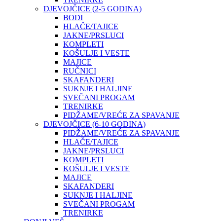
DJEVOJČICE (2-5 GODINA)
BODI
HLAČE/TAJICE
JAKNE/PRSLUCI
KOMPLETI
KOŠULJE I VESTE
MAJICE
RUČNICI
SKAFANDERI
SUKNJE I HALJINE
SVEČANI PROGAM
TRENIRKE
PIDŽAME/VREĆE ZA SPAVANJE
DJEVOJČICE (6-10 GODINA)
PIDŽAME/VREĆE ZA SPAVANJE
HLAČE/TAJICE
JAKNE/PRSLUCI
KOMPLETI
KOŠULJE I VESTE
MAJICE
SKAFANDERI
SUKNJE I HALJINE
SVEČANI PROGAM
TRENIRKE