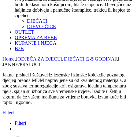
bodi ili klasičnom košuljicom, hlače i cipelice. Djevojčice uz
haljinicu dobivaju i pamučne štramplice, trakicu ili kapica te
cipelice.
DJEČACI
DJEVOJČICE
OUTLET
OPREMA ZA BEBE
KUPANJE I NJEGA
B2B
Home
ODJEĆA ZA DJECU
DJEČACI (2-5 GODINA)
JAKNE/PRSLUCI
Jakne, prsluci i šuštavci iz jesenske i zimske kolekcije poznatog
dječjeg brenda MDM napravljene su od kvalitetnog materijala, a
zbog sustava termoregulacije koji osigurava idealnu temperaturu
tijela, sjajan su izbor za sve vremenske uvjete. Izađite u šetnju
sigurni da će vašem mališanu za vrijeme boravka izvan kuće biti
toplo i ugodno.
Filteri
Filteri