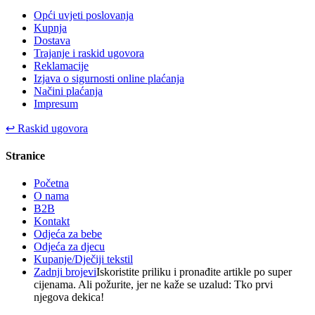
Opći uvjeti poslovanja
Kupnja
Dostava
Trajanje i raskid ugovora
Reklamacije
Izjava o sigurnosti online plaćanja
Načini plaćanja
Impresum
↩
Raskid ugovora
Stranice
Početna
O nama
B2B
Kontakt
Odjeća za bebe
Odjeća za djecu
Kupanje/Dječiji tekstil
Zadnji brojevi
Iskoristite priliku i pronađite artikle po super
cijenama. Ali požurite, jer ne kaže se uzalud: Tko prvi
njegova dekica!