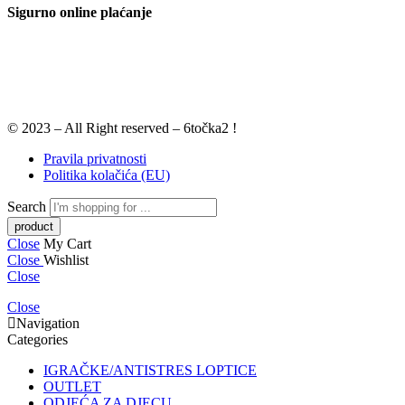
Sigurno online plaćanje
© 2023 – All Right reserved – 6točka2 !
Pravila privatnosti
Politika kolačića (EU)
Search
Close
My Cart
Close
Wishlist
Close
Close
Navigation
Categories
IGRAČKE/ANTISTRES LOPTICE
OUTLET
ODJEĆA ZA DJECU