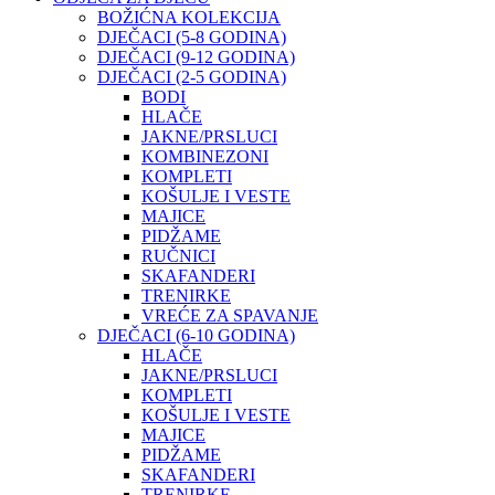
BOŽIĆNA KOLEKCIJA
DJEČACI (5-8 GODINA)
DJEČACI (9-12 GODINA)
DJEČACI (2-5 GODINA)
BODI
HLAČE
JAKNE/PRSLUCI
KOMBINEZONI
KOMPLETI
KOŠULJE I VESTE
MAJICE
PIDŽAME
RUČNICI
SKAFANDERI
TRENIRKE
VREĆE ZA SPAVANJE
DJEČACI (6-10 GODINA)
HLAČE
JAKNE/PRSLUCI
KOMPLETI
KOŠULJE I VESTE
MAJICE
PIDŽAME
SKAFANDERI
TRENIRKE