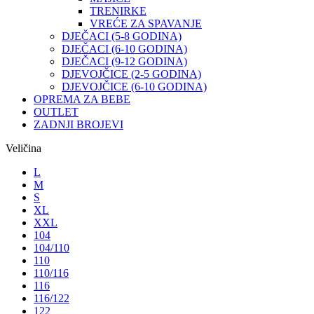
TRENIRKE
VREĆE ZA SPAVANJE
DJEČACI (5-8 GODINA)
DJEČACI (6-10 GODINA)
DJEČACI (9-12 GODINA)
DJEVOJČICE (2-5 GODINA)
DJEVOJČICE (6-10 GODINA)
OPREMA ZA BEBE
OUTLET
ZADNJI BROJEVI
Veličina
L
M
S
XL
XXL
104
104/110
110
110/116
116
116/122
122