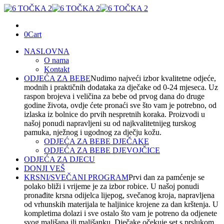
0
Cart
NASLOVNA
O nama
Kontakt
ODJEĆA ZA BEBE
Nudimo najveći izbor kvalitetne odjeće,
modnih i praktičnih dodataka za dječake od 0-24 mjeseca. Uz
raspon brojeva i veličina za bebe od prvog dana do druge
godine života, ovdje ćete pronaći sve što vam je potrebno, od
izlaska iz bolnice do prvih nespretnih koraka. Proizvodi u
našoj ponudi napravljeni su od najkvalitetnijeg turskog
pamuka, nježnog i ugodnog za dječju kožu.
ODJEĆA ZA BEBE DJEČAKE
ODJEĆA ZA BEBE DJEVOJČICE
ODJEĆA ZA DJECU
DONJI VEŠ
KRSNI/SVEČANI PROGRAM
Prvi dan za pamćenje se
polako bliži i vrijeme je za izbor robice. U našoj ponudi
pronađite krsna odijelca lijepog, svečanog kroja, napravljena
od vrhunskih materijala te haljinice krojene za dan krštenja. U
kompletima dolazi i sve ostalo što vam je potreno da odjenete
svog mališana ili mališanku. Dječake očekuje set s prslukom,