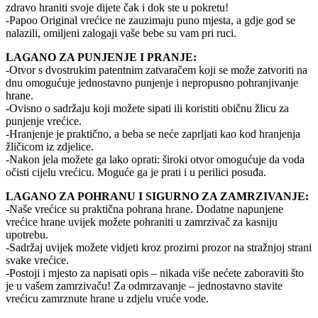
zdravo hraniti svoje dijete čak i dok ste u pokretu!
-Papoo Original vrećice ne zauzimaju puno mjesta, a gdje god se
nalazili, omiljeni zalogaji vaše bebe su vam pri ruci.
LAGANO ZA PUNJENJE I PRANJE:
-Otvor s dvostrukim patentnim zatvaračem koji se može zatvoriti na
dnu omogućuje jednostavno punjenje i nepropusno pohranjivanje
hrane.
-Ovisno o sadržaju koji možete sipati ili koristiti običnu žlicu za
punjenje vrećice.
-Hranjenje je praktično, a beba se neće zaprljati kao kod hranjenja
žličicom iz zdjelice.
-Nakon jela možete ga lako oprati: široki otvor omogućuje da voda
očisti cijelu vrećicu. Moguće ga je prati i u perilici posuđa.
LAGANO ZA POHRANU I SIGURNO ZA ZAMRZIVANJE:
-Naše vrećice su praktična pohrana hrane. Dodatne napunjene
vrećice hrane uvijek možete pohraniti u zamrzivač za kasniju
upotrebu.
-Sadržaj uvijek možete vidjeti kroz prozirni prozor na stražnjoj strani
svake vrećice.
-Postoji i mjesto za napisati opis – nikada više nećete zaboraviti što
je u vašem zamrzivaču! Za odmrzavanje – jednostavno stavite
vrećicu zamrznute hrane u zdjelu vruće vode.