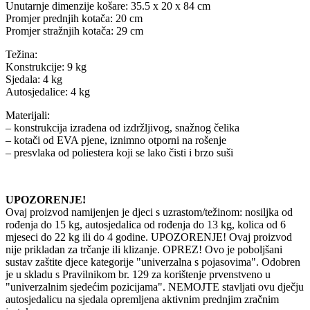
Unutarnje dimenzije košare: 35.5 x 20 x 84 cm
Promjer prednjih kotača: 20 cm
Promjer stražnjih kotača: 29 cm
Težina:
Konstrukcije: 9 kg
Sjedala: 4 kg
Autosjedalice: 4 kg
Materijali:
– konstrukcija izrađena od izdržljivog, snažnog čelika
– kotači od EVA pjene, iznimno otporni na rošenje
– presvlaka od poliestera koji se lako čisti i brzo suši
UPOZORENJE!
Ovaj proizvod namijenjen je djeci s uzrastom/težinom: nosiljka od
rođenja do 15 kg, autosjedalica od rođenja do 13 kg, kolica od 6
mjeseci do 22 kg ili do 4 godine. UPOZORENJE! Ovaj proizvod
nije prikladan za trčanje ili klizanje. OPREZ! Ovo je poboljšani
sustav zaštite djece kategorije "univerzalna s pojasovima". Odobren
je u skladu s Pravilnikom br. 129 za korištenje prvenstveno u
"univerzalnim sjedećim pozicijama". NEMOJTE stavljati ovu dječju
autosjedalicu na sjedala opremljena aktivnim prednjim zračnim