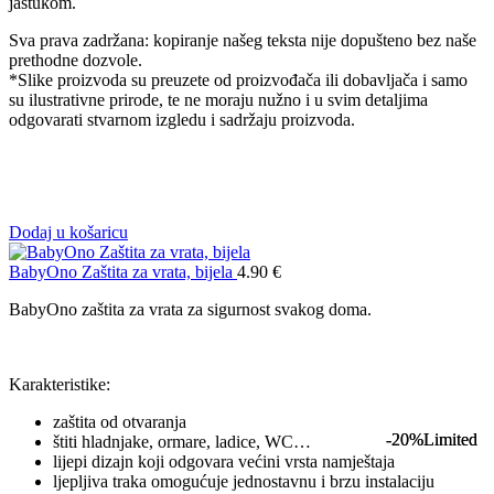
jastukom.
Sva prava zadržana: kopiranje našeg teksta nije dopušteno bez naše
prethodne dozvole.
*Slike proizvoda su preuzete od proizvođača ili dobavljača i samo
su ilustrativne prirode, te ne moraju nužno i u svim detaljima
odgovarati stvarnom izgledu i sadržaju proizvoda.
Dodaj u košaricu
BabyOno Zaštita za vrata, bijela
4.90
€
BabyOno zaštita za vrata za sigurnost svakog doma.
Karakteristike:
zaštita od otvaranja
-20%
-20%
Limited
Limited
štiti hladnjake, ormare, ladice, WC…
lijepi dizajn koji odgovara većini vrsta namještaja
ljepljiva traka omogućuje jednostavnu i brzu instalaciju