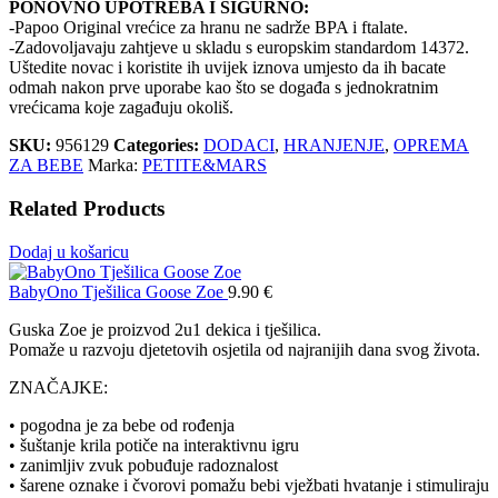
PONOVNO UPOTREBA I SIGURNO:
-Papoo Original vrećice za hranu ne sadrže BPA i ftalate.
-Zadovoljavaju zahtjeve u skladu s europskim standardom 14372.
Uštedite novac i koristite ih uvijek iznova umjesto da ih bacate
odmah nakon prve uporabe kao što se događa s jednokratnim
vrećicama koje zagađuju okoliš.
SKU:
956129
Categories:
DODACI
,
HRANJENJE
,
OPREMA
ZA BEBE
Marka:
PETITE&MARS
Related Products
Dodaj u košaricu
BabyOno Tješilica Goose Zoe
9.90
€
Guska Zoe je proizvod 2u1 dekica i tješilica.
Pomaže u razvoju djetetovih osjetila od najranijih dana svog života.
ZNAČAJKE:
• pogodna je za bebe od rođenja
• šuštanje krila potiče na interaktivnu igru
• zanimljiv zvuk pobuđuje radoznalost
• šarene oznake i čvorovi pomažu bebi vježbati hvatanje i stimuliraju