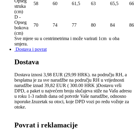
Opseg
58
60
61,5
63
65,5
66
struka
(сm)
D -
Opseg
70
74
77
80
84
86
bokova
(сm)
Sve mjere su u centrimetrima
i može varirati 1cm u oba
smjera.
Dostava i povrat
Dostava
Dostava iznosi 3,98 EUR (29,99 HRK). na području RH, a
besplatna je za sve narudžbe na području RH u vrijednosti
narudžbe iznad 39,82 EUR ( 300.00 HRK )Dostavu vrši
DPD, a paket u najvećem broju slučajeva stiže na Vašu adresu
u roku 1-3 radnih dana od potvrde Vaše narudžbe, odnosno
isporuke.Izuzetak su otoci, koje DPD vozi po redu vožnje za
otoke.
Povrat i reklamacije