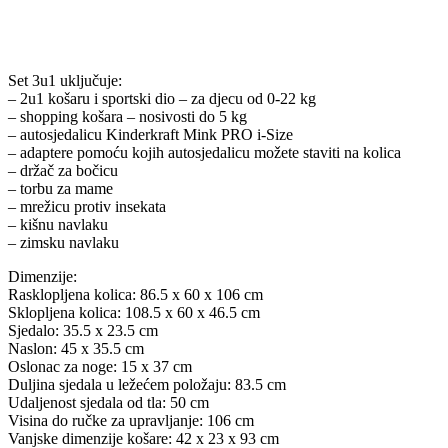
Set 3u1 uključuje:
– 2u1 košaru i sportski dio – za djecu od 0-22 kg
– shopping košara – nosivosti do 5 kg
– autosjedalicu Kinderkraft Mink PRO i-Size
– adaptere pomoću kojih autosjedalicu možete staviti na kolica
– držač za bočicu
– torbu za mame
– mrežicu protiv insekata
– kišnu navlaku
– zimsku navlaku
Dimenzije:
Rasklopljena kolica: 86.5 x 60 x 106 cm
Sklopljena kolica: 108.5 x 60 x 46.5 cm
Sjedalo: 35.5 x 23.5 cm
Naslon: 45 x 35.5 cm
Oslonac za noge: 15 x 37 cm
Duljina sjedala u ležećem položaju: 83.5 cm
Udaljenost sjedala od tla: 50 cm
Visina do ručke za upravljanje: 106 cm
Vanjske dimenzije košare: 42 x 23 x 93 cm