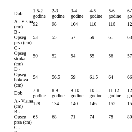
1,5-2
2-3
3-4
4-5
5-6
6-
Dob
godine
godine
godine
godine
godine
go
A - Visina
92
98
104
110
116
12
(сm)
B -
Opseg
53
55
57
59
61
63
prsa (сm)
C -
Opseg
50
52
54
55
56
57
struka
(сm)
D -
Opseg
54
56,5
59
61,5
64
66
bokova
(сm)
7-8
8-9
9-10
10-11
11-12
12
Dob
godine
godine
godine
godine
godine
go
A - Visina
128
134
140
146
152
15
(сm)
B -
Opseg
65
68
71
74
78
80
prsa (сm)
C -