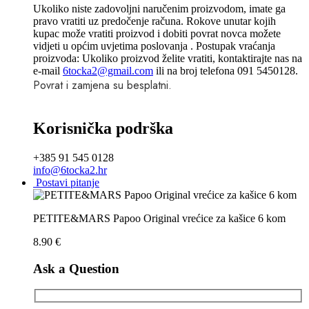
Ukoliko niste zadovoljni naručenim proizvodom, imate ga
pravo vratiti uz predočenje računa. Rokove unutar kojih
kupac može vratiti proizvod i dobiti povrat novca možete
vidjeti u općim uvjetima poslovanja . Postupak vraćanja
proizvoda: Ukoliko proizvod želite vratiti, kontaktirajte nas na
e-mail
6tocka2@gmail.com
ili na broj telefona 091 5450128.
Povrat i zamjena su besplatni.
Korisnička podrška
+385 91 545 0128
info@6tocka2.hr
Postavi pitanje
PETITE&MARS Papoo Original vrećice za kašice 6 kom
8.90
€
Ask a Question