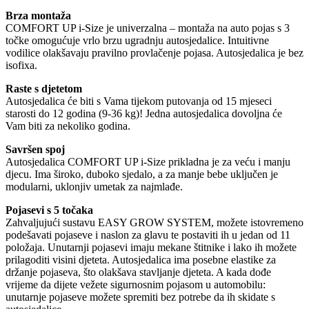
Brza montaža
COMFORT UP i-Size je univerzalna – montaža na auto pojas s 3
točke omogućuje vrlo brzu ugradnju autosjedalice. Intuitivne
vodilice olakšavaju pravilno provlačenje pojasa. Autosjedalica je bez
isofixa.
Raste s djetetom
Autosjedalica će biti s Vama tijekom putovanja od 15 mjeseci
starosti do 12 godina (9-36 kg)! Jedna autosjedalica dovoljna će
Vam biti za nekoliko godina.
Savršen spoj
Autosjedalica COMFORT UP i-Size prikladna je za veću i manju
djecu. Ima široko, duboko sjedalo, a za manje bebe uključen je
modularni, uklonjiv umetak za najmlađe.
Pojasevi s 5 točaka
Zahvaljujući sustavu EASY GROW SYSTEM, možete istovremeno
podešavati pojaseve i naslon za glavu te postaviti ih u jedan od 11
položaja. Unutarnji pojasevi imaju mekane štitnike i lako ih možete
prilagoditi visini djeteta. Autosjedalica ima posebne elastike za
držanje pojaseva, što olakšava stavljanje djeteta. A kada dođe
vrijeme da dijete vežete sigurnosnim pojasom u automobilu:
unutarnje pojaseve možete spremiti bez potrebe da ih skidate s