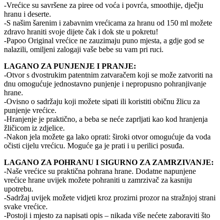
-Vrećice su savršene za piree od voća i povrća, smoothije, dječju
hranu i deserte.
-S našim šarenim i zabavnim vrećicama za hranu od 150 ml možete
zdravo hraniti svoje dijete čak i dok ste u pokretu!
-Papoo Original vrećice ne zauzimaju puno mjesta, a gdje god se
nalazili, omiljeni zalogaji vaše bebe su vam pri ruci.
LAGANO ZA PUNJENJE I PRANJE:
-Otvor s dvostrukim patentnim zatvaračem koji se može zatvoriti na
dnu omogućuje jednostavno punjenje i nepropusno pohranjivanje
hrane.
-Ovisno o sadržaju koji možete sipati ili koristiti običnu žlicu za
punjenje vrećice.
-Hranjenje je praktično, a beba se neće zaprljati kao kod hranjenja
žličicom iz zdjelice.
-Nakon jela možete ga lako oprati: široki otvor omogućuje da voda
očisti cijelu vrećicu. Moguće ga je prati i u perilici posuđa.
LAGANO ZA POHRANU I SIGURNO ZA ZAMRZIVANJE:
-Naše vrećice su praktična pohrana hrane. Dodatne napunjene
vrećice hrane uvijek možete pohraniti u zamrzivač za kasniju
upotrebu.
-Sadržaj uvijek možete vidjeti kroz prozirni prozor na stražnjoj strani
svake vrećice.
-Postoji i mjesto za napisati opis – nikada više nećete zaboraviti što