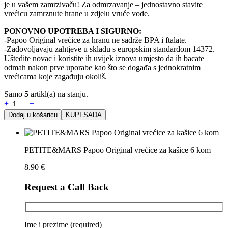
je u vašem zamrzivaču! Za odmrzavanje – jednostavno stavite
vrećicu zamrznute hrane u zdjelu vruće vode.
PONOVNO UPOTREBA I SIGURNO:
-Papoo Original vrećice za hranu ne sadrže BPA i ftalate.
-Zadovoljavaju zahtjeve u skladu s europskim standardom 14372.
Uštedite novac i koristite ih uvijek iznova umjesto da ih bacate
odmah nakon prve uporabe kao što se događa s jednokratnim
vrećicama koje zagađuju okoliš.
Samo
5
artikl(a) na stanju.
+
−
Dodaj u košaricu
KUPI SADA
PETITE&MARS Papoo Original vrećice za kašice 6 kom
8.90
€
Request a Call Back
Ime i prezime (required)