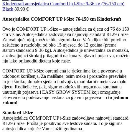
Kinderkraft autosjedalica Comfort Up i-Size 9-36 kg (76-150 cm),
Black
89.90
€
Autosjedalica COMFORT UP i-Size 76-150 cm Kinderkraft
Ovo je COMFORT UP i-Size – autosjedalica za djecu od 76 do 150
cm visine. Autosjedalica zadovoljava najnoviji standard R129 i-Size.
Zahvaljujući njoj, možete biti sigurni da će Vaše dijete biti pravilno
zaštićeno u razdoblju od oko 15 mjeseci do 12 godina (prema
starom standardu 9-36 kg). Autosjedalica je univerzalna za montažu,
a zahvaljujući širokoj prilagodbi naslona za glavu i pojaseva, možete
nju lako prilagoditi djetetu koje raste.
COMFORT UP i-Size opremljena je rješenjima koja povećavaju
udobnost korištenja. Za mališane, osim meke i prozračne presvlake,
tu je i široko, duboko sjedalo i odvojivi, modularni umetak za malu
djecu. Roditelje će, pak, sigurno oduševiti mogućnost spremanja
unutarnjih pojaseva i EASY GROW SYSTEM koji omogućuje
istovremeno podešavanje naslona za glavu i pojaseva – i
to jednom
rukom!
Standard i-Size
Autosjedalica COMFORT UP i-Size zadovoljava najnoviji standard
R129 i-Size. Prošla je pozitivno sve testove sudara. To je sigurna
autosjedalica koje će Vam služiti godinama.