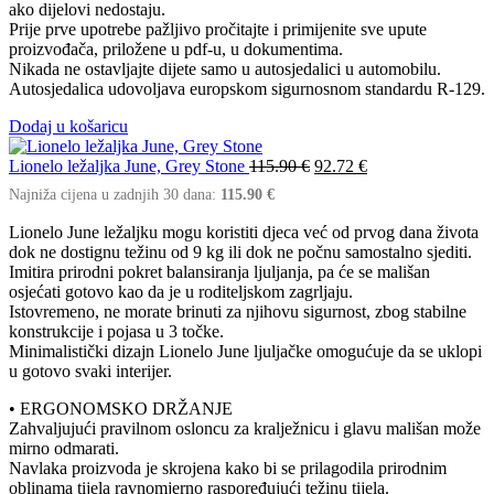
ako dijelovi nedostaju.
Prije prve upotrebe pažljivo pročitajte i primijenite sve upute
proizvođača, priložene u pdf-u, u dokumentima.
Nikada ne ostavljajte dijete samo u autosjedalici u automobilu.
Autosjedalica udovoljava europskom sigurnosnom standardu R-129.
Dodaj u košaricu
Lionelo ležaljka June, Grey Stone
115.90
€
92.72
€
Najniža cijena u zadnjih 30 dana:
115.90
€
Lionelo June ležaljku mogu koristiti djeca već od prvog dana života
dok ne dostignu težinu od 9 kg ili dok ne počnu samostalno sjediti.
Imitira prirodni pokret balansiranja ljuljanja, pa će se mališan
osjećati gotovo kao da je u roditeljskom zagrljaju.
Istovremeno, ne morate brinuti za njihovu sigurnost, zbog stabilne
konstrukcije i pojasa u 3 točke.
Minimalistički dizajn Lionelo June ljuljačke omogućuje da se uklopi
u gotovo svaki interijer.
• ERGONOMSKO DRŽANJE
Zahvaljujući pravilnom osloncu za kralježnicu i glavu mališan može
mirno odmarati.
Navlaka proizvoda je skrojena kako bi se prilagodila prirodnim
oblinama tijela ravnomjerno raspoređujući težinu tijela.