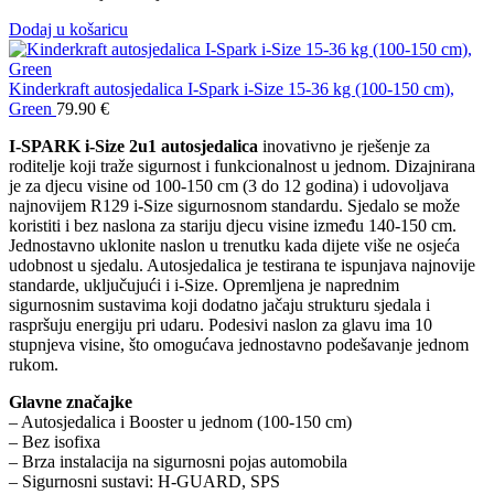
Dodaj u košaricu
Kinderkraft autosjedalica I-Spark i-Size 15-36 kg (100-150 cm),
Green
79.90
€
I-SPARK i-Size 2u1 autosjedalica
inovativno je rješenje za
roditelje koji traže sigurnost i funkcionalnost u jednom. Dizajnirana
je za djecu visine od 100-150 cm (3 do 12 godina) i udovoljava
najnovijem R129 i-Size sigurnosnom standardu. Sjedalo se može
koristiti i bez naslona za stariju djecu visine između 140-150 cm.
Jednostavno uklonite naslon u trenutku kada dijete više ne osjeća
udobnost u sjedalu. Autosjedalica je testirana te ispunjava najnovije
standarde, uključujući i i-Size. Opremljena je naprednim
sigurnosnim sustavima koji dodatno jačaju strukturu sjedala i
raspršuju energiju pri udaru. Podesivi naslon za glavu ima 10
stupnjeva visine, što omogućava jednostavno podešavanje jednom
rukom.
Glavne značajke
– Autosjedalica i Booster u jednom (100-150 cm)
– Bez isofixa
– Brza instalacija na sigurnosni pojas automobila
– Sigurnosni sustavi: H-GUARD, SPS