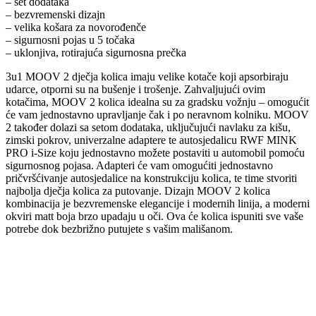
– set dodataka
– bezvremenski dizajn
– velika košara za novorođenče
– sigurnosni pojas u 5 točaka
– uklonjiva, rotirajuća sigurnosna prečka
3u1 MOOV 2 dječja kolica imaju velike kotače koji apsorbiraju
udarce, otporni su na bušenje i trošenje. Zahvaljujući ovim
kotačima, MOOV 2 kolica idealna su za gradsku vožnju – omogućit
će vam jednostavno upravljanje čak i po neravnom kolniku. MOOV
2 također dolazi sa setom dodataka, uključujući navlaku za kišu,
zimski pokrov, univerzalne adaptere te autosjedalicu RWF MINK
PRO i-Size koju jednostavno možete postaviti u automobil pomoću
sigurnosnog pojasa. Adapteri će vam omogućiti jednostavno
pričvršćivanje autosjedalice na konstrukciju kolica, te time stvoriti
najbolja dječja kolica za putovanje. Dizajn MOOV 2 kolica
kombinacija je bezvremenske elegancije i modernih linija, a moderni
okviri matt boja brzo upadaju u oči. Ova će kolica ispuniti sve vaše
potrebe dok bezbrižno putujete s vašim mališanom.