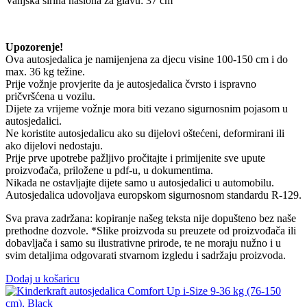
Vanjska širina naslona za glavu: 37 cm
Upozorenje!
Ova autosjedalica je namijenjena za djecu visine 100-150 cm i do
max. 36 kg težine.
Prije vožnje provjerite da je autosjedalica čvrsto i ispravno
pričvršćena u vozilu.
Dijete za vrijeme vožnje mora biti vezano sigurnosnim pojasom u
autosjedalici.
Ne koristite autosjedalicu ako su dijelovi oštećeni, deformirani ili
ako dijelovi nedostaju.
Prije prve upotrebe pažljivo pročitajte i primijenite sve upute
proizvođača, priložene u pdf-u, u dokumentima.
Nikada ne ostavljajte dijete samo u autosjedalici u automobilu.
Autosjedalica udovoljava europskom sigurnosnom standardu R-129.
Sva prava zadržana: kopiranje našeg teksta nije dopušteno bez naše
prethodne dozvole. *Slike proizvoda su preuzete od proizvođača ili
dobavljača i samo su ilustrativne prirode, te ne moraju nužno i u
svim detaljima odgovarati stvarnom izgledu i sadržaju proizvoda.
Dodaj u košaricu