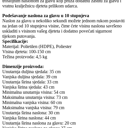
troslojnim naslonom za glavu koji pruža dodatnu zaštitu za glavu i
vratnu kralježnicu djeteta prilikom udarca.
Podešavanje naslona za glavu u 10 stupnjeva
Naslon za glavu u nekoliko sekundi možete jednom rukom postaviti
na jedan od 10 stupnjeva visine, čime ćete visinu naslona savršeno
uskladiti s visinom vašeg djeteta i dodatno povećati sigurnost
tijekom putovanja.
Specifikacije:
Materijal: Polietilen (HDPE), Poliester
Visina djeteta: 100-150 cm
Težina proizvoda: 4,5 kg
Dimenzije proizvoda:
Unutarnja duljina sjedala: 35 cm
Vanjska duljina sjedala: 39 cm
Unutarnja širina sjedala: 33 cm
Vanjska širina sjedala: 43 cm
Minimalna unutarnja visina: 54 cm
Maksimalna unutarnja visina: 73 cm
Minimalna vanjska visina: 60 cm
Maksimalna vanjska visina: 79 cm
Unutarnja širina naslona: 30 cm
Vanjska širina naslona: 44 cm
Unutarnja širina naslona za glavu: 20 cm