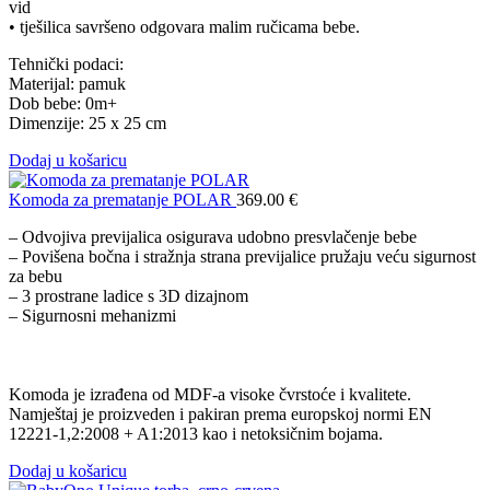
vid
• tješilica savršeno odgovara malim ručicama bebe.
Tehnički podaci:
Materijal: pamuk
Dob bebe: 0m+
Dimenzije: 25 x 25 cm
Dodaj u košaricu
Komoda za prematanje POLAR
369.00
€
– Odvojiva previjalica osigurava udobno presvlačenje bebe
– Povišena bočna i stražnja strana previjalice pružaju veću sigurnost
za bebu
– 3 prostrane ladice s 3D dizajnom
– Sigurnosni mehanizmi
Komoda je izrađena od MDF-a visoke čvrstoće i kvalitete.
Namještaj je proizveden i pakiran prema europskoj normi EN
12221-1,2:2008 + A1:2013 kao i netoksičnim bojama.
Dodaj u košaricu