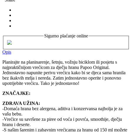
Sigurno plaćanje online
Opis
Planirajte na planinarenje, šetnju, vožnju biciklom ili posjetu s
najpraktičnijom vrećicom za dječju hranu Papoo Original.
Jednostavno napunite perivu vrećicu kako bi se djeca sama hranila
bez ikakvih mrlja i nereda. Zatim jednostavno operite i ponovno
upotrijebite vrećicu. Tako je jednostavno!
ZNAČAJKE:
ZDRAVA UŽINA:
-Domaća hrana bez alergena, aditiva i konzervansa najbolja je za
vašu bebu.
-Vrećice su savršene za piree od voća i povrća, smoothije, dječju
hranu i deserte.
-S našim šarenim i zabavnim vrećicama za hranu od 150 ml možete