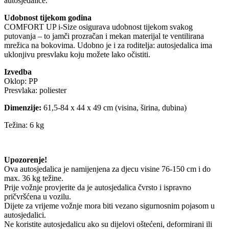
autosjedalice.
Udobnost tijekom godina
COMFORT UP i-Size osigurava udobnost tijekom svakog
putovanja – to jamči prozračan i mekan materijal te ventilirana
mrežica na bokovima. Udobno je i za roditelja: autosjedalica ima
uklonjivu presvlaku koju možete lako očistiti.
Izvedba
Oklop: PP
Presvlaka: poliester
Dimenzije:
61,5-84 x 44 x 49 cm (visina, širina, dubina)
Težina: 6 kg
Upozorenje!
Ova autosjedalica je namijenjena za djecu visine 76-150 cm i do
max. 36 kg težine.
Prije vožnje provjerite da je autosjedalica čvrsto i ispravno
pričvršćena u vozilu.
Dijete za vrijeme vožnje mora biti vezano sigurnosnim pojasom u
autosjedalici.
Ne koristite autosjedalicu ako su dijelovi oštećeni, deformirani ili