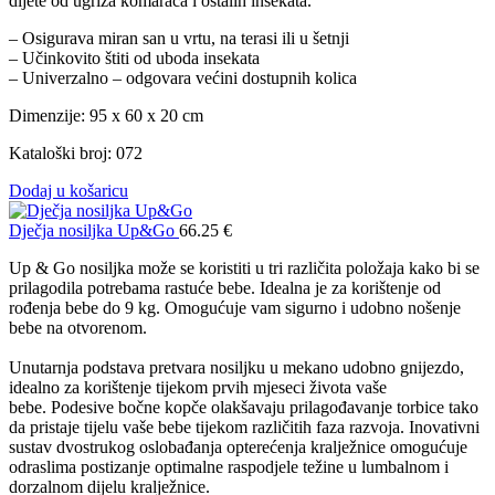
dijete od ugriza komaraca i ostalih insekata.
– Osigurava miran san u vrtu, na terasi ili u šetnji
– Učinkovito štiti od uboda insekata
– Univerzalno – odgovara većini dostupnih kolica
Dimenzije: 95 x 60 x 20 cm
Kataloški broj: 072
Dodaj u košaricu
Dječja nosiljka Up&Go
66.25
€
Up & Go nosiljka može se koristiti u tri različita položaja kako bi se
prilagodila potrebama rastuće bebe. Idealna je za korištenje od
rođenja bebe do 9 kg. Omogućuje vam sigurno i udobno nošenje
bebe na otvorenom.
Unutarnja podstava pretvara nosiljku u mekano udobno gnijezdo,
idealno za korištenje tijekom prvih mjeseci života vaše
bebe. Podesive bočne kopče olakšavaju prilagođavanje torbice tako
da pristaje tijelu vaše bebe tijekom različitih faza razvoja. Inovativni
sustav dvostrukog oslobađanja opterećenja kralježnice omogućuje
odraslima postizanje optimalne raspodjele težine u lumbalnom i
dorzalnom dijelu kralježnice.