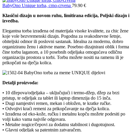
BabyOno Unique torba, crno-crvena
79.90
€
Klasični dizajn u novom ruhu, limitirana edicija, Poljski dizajn i
izvedba.
Elegantna torba izrađena od materijala visoke kvalitete, za chic žene
koje vole bezvremenski dizajn. Pogodna za svakodnevne šetnje,
obiteljski odmor ili poslovni sastanak. Idealna za modernu, dobro
organiziranu ženu i aktivne mame. Posebno dizajnirani oblik i forma
čine torbu laganom, a 10 posebnih odjeljaka omogućava odličnu
organizaciju prostora u torbi. Torbu možete nositi na ramenu ili je
prikopčati na dječja kolica.
Detalji proizvoda:
• 10 džepova/odjeljaka – uključujući i termo-džep, džep za brzi
pristup, te odjeljak za tablet ili laptop dimenzija do 15 inča.
• Dugi namjestivi remen, mekan i obložen, te kratke ručke.
• Odvojivi kraći remeni za prikopčavanje na dječja kolica.
• Izrađena od eko-kože, ručku i metalnu kopču možete podesiti po
volji kako vama najviše odgovara.
• Metalne nogice/čepovi za dodatnu stabilnost i dugotrajnost.
• Glavni odjeljak sa patentnim zatvaračem.