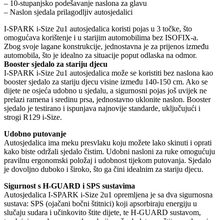
– 10-stupanjsko podešavanje naslona za glavu
– Naslon sjedala prilagodljiv autosjedalici
I-SPARK i-Size 2u1 autosjedalica koristi pojas u 3 točke, što
omogućava korištenje i u starijim automobilima bez ISOFIX-a.
Zbog svoje lagane konstrukcije, jednostavna je za prijenos između
automobila, što je idealno za situacije poput odlaska na odmor.
Booster sjedalo za stariju djecu
I-SPARK i-Size 2u1 autosjedalica može se koristiti bez naslona kao
booster sjedalo za stariju djecu visine između 140-150 cm. Ako se
dijete ne osjeća udobno u sjedalu, a sigurnosni pojas još uvijek ne
prelazi ramena i sredinu prsa, jednostavno uklonite naslon. Booster
sjedalo je testirano i ispunjava najnovije standarde, uključujući i
strogi R129 i-Size.
Udobno putovanje
Autosjedalica ima meku presvlaku koju možete lako skinuti i oprati
kako biste održali sjedalo čistim. Udobni nasloni za ruke omogućuju
pravilnu ergonomski položaj i udobnost tijekom putovanja. Sjedalo
je dovoljno duboko i široko, što ga čini idealnim za stariju djecu.
Sigurnost s H-GUARD i SPS sustavima
Autosjedalica I-SPARK i-Size 2u1 opremljena je sa dva sigurnosna
sustava: SPS (ojačani bočni štitnici) koji apsorbiraju energiju u
slučaju sudara i učinkovito štite dijete, te H-GUARD sustavom,