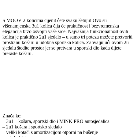
S MOOV 2 kolicima cijenit ćete svaku šetnju! Ovo su
višenamjenska 3u1 kolica čija će praktičnost i bezvremenska
elegancija brzo osvojiti vaše srce. Najvažnija funkcionalnost ovih
kolica je praktično 2u1 sjedalo – u samo tri poteza možete pretvoriti
prostranu košaru u udobna sportska kolica. Zahvaljujući ovom 2u1
sjedalu štedite prostor jer se pretvara u sportski dio kada dijete
preraste košaru.
Značajke:
– 3u1 – košara, sportski dio i MINK PRO autosjedalica
– 2u1 košara i sportsko sjedalo
– veliki kotači s amortizacijom otporni na bušenje