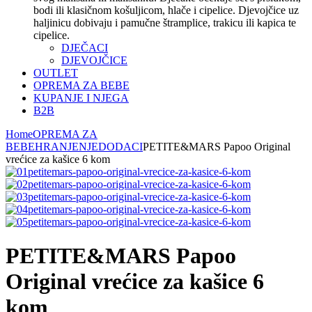
bodi ili klasičnom košuljicom, hlače i cipelice. Djevojčice uz
haljinicu dobivaju i pamučne štramplice, trakicu ili kapica te
cipelice.
DJEČACI
DJEVOJČICE
OUTLET
OPREMA ZA BEBE
KUPANJE I NJEGA
B2B
Home
OPREMA ZA
BEBE
HRANJENJE
DODACI
PETITE&MARS Papoo Original
vrećice za kašice 6 kom
PETITE&MARS Papoo
Original vrećice za kašice 6
kom