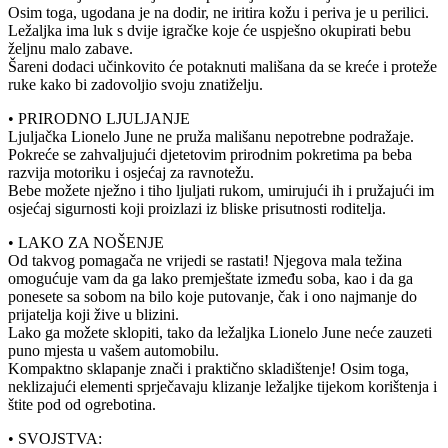
Osim toga, ugodana je na dodir, ne iritira kožu i periva je u perilici.
Ležaljka ima luk s dvije igračke koje će uspješno okupirati bebu
željnu malo zabave.
Šareni dodaci učinkovito će potaknuti mališana da se kreće i proteže
ruke kako bi zadovoljio svoju znatiželju.
• PRIRODNO LJULJANJE
Ljuljačka Lionelo June ne pruža mališanu nepotrebne podražaje.
Pokreće se zahvaljujući djetetovim prirodnim pokretima pa beba
razvija motoriku i osjećaj za ravnotežu.
Bebe možete nježno i tiho ljuljati rukom, umirujući ih i pružajući im
osjećaj sigurnosti koji proizlazi iz bliske prisutnosti roditelja.
• LAKO ZA NOŠENJE
Od takvog pomagača ne vrijedi se rastati! Njegova mala težina
omogućuje vam da ga lako premještate između soba, kao i da ga
ponesete sa sobom na bilo koje putovanje, čak i ono najmanje do
prijatelja koji žive u blizini.
Lako ga možete sklopiti, tako da ležaljka Lionelo June neće zauzeti
puno mjesta u vašem automobilu.
Kompaktno sklapanje znači i praktično skladištenje! Osim toga,
neklizajući elementi sprječavaju klizanje ležaljke tijekom korištenja i
štite pod od ogrebotina.
• SVOJSTVA: