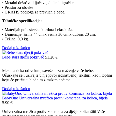
• Metalni držač za ključeve, dude ili igračke
• Prostor za olovke
• GRATIS podloga za previjanje bebe.
Tehničke specifikacije:
• Materijal: poliesterska kordura i eko-koža.
• Dimenzije: širina 44 cm x visina 30 cm x dubina 20 cm.
• Težina: 0,9 kg.
Dodaj u košaricu
Bebe stars dječji pokrivač
51.20
€
Mekana deka od velura, savršena za maženje vaše bebe.
Ušuškajte se i uživajte u njegovoj jedinstvenoj teksturi, kao i toplini
koju će pružiti u hladnim zimskim noćima
Dodaj u košaricu
BabyOno Univerzalna mrežica protiv komaraca, za kolica, bijela
5.90
€
Univerzalna mrežica protiv komaraca za dječja kolica štiti Vaše