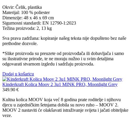
Okvir: Čelik, plastika
Materijal: 100 % poliester
Dimenzije: 48 x 46 x 69 cm
Sigurnosni standardi: EN 12790-1:2023
Težina proizvoda: 2, 13 kg
Sva prava zadržana: kopiranje našeg teksta nije dopušteno bez naše
prethodne dozvole.
*Slike proizvoda su preuzete od proizvođača ili dobavljača i samo
su ilustrativne prirode, te ne moraju nužno i u svim detaljima
odgovarati stvarnom izgledu i sadržaju proizvoda.
Dodaj u košaricu
Kinderkraft Kolica Moov 2 3u1 MINK PRO, Moonlight Grey
349.90
€
Kultna kolica MOOV koja već 8 godina prate roditelje i njihovu
djecu u zajedničkim šetnjama dobila su novo ruho – MOOV 2.
MOOV 2 nastaviti će olakšavati istraživanje svijeta i jačati obiteljske
veze.