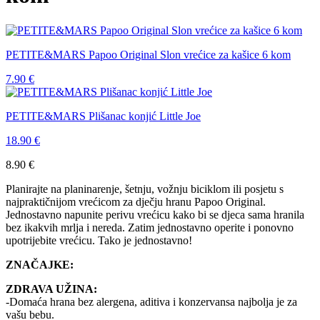
PETITE&MARS Papoo Original Slon vrećice za kašice 6 kom
7.90
€
PETITE&MARS Plišanac konjić Little Joe
18.90
€
8.90
€
Planirajte na planinarenje, šetnju, vožnju biciklom ili posjetu s
najpraktičnijom vrećicom za dječju hranu Papoo Original.
Jednostavno napunite perivu vrećicu kako bi se djeca sama hranila
bez ikakvih mrlja i nereda. Zatim jednostavno operite i ponovno
upotrijebite vrećicu. Tako je jednostavno!
ZNAČAJKE:
ZDRAVA UŽINA:
-Domaća hrana bez alergena, aditiva i konzervansa najbolja je za
vašu bebu.