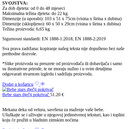
SVOJSTVA:
Za dob djeteta: od 0 do 48 mjeseci
Maksimalna težina djeteta: do 22 kg
Dimenzije (u uporabi): 103 x 51 x 75cm (visina x širina x dubina)
Dimenzije (sklopljeno): 60 x 50 x 29cm (visina x širina x dubina)
Težina proizvoda: 6,65 kg
Sigurnosni standardi: EN 1888-1:2018, EN 1888-2:2019
Sva prava zadržana: kopiranje našeg teksta nije dopušteno bez naše
prethodne dozvole.
*Slike proizvoda su preuzete od proizvođača ili dobavljača i samo
su ilustrativne prirode, te ne moraju nužno i u svim detaljima
odgovarati stvarnom izgledu i sadržaju proizvoda.
Dodaj u košaricu
Bebe stars dječji pokrivač
51.20
€
Mekana deka od velura, savršena za maženje vaše bebe.
Ušuškajte se i uživajte u njegovoj jedinstvenoj teksturi, kao i toplini
koju će pružiti u hladnim zimskim noćima