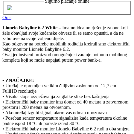
Sigurno plaćanje online
Opis
Lionelo Babyline 6.2 White
– Imamo idealno rješenje za one koji
žele obavljati svoje kućanske obveze ili se samo opustiti, a da ne
zaborave na svoje voljeno dijete.
Kao odgovor na potrebe mobilnih roditelja kreirali smo elektronički
baby monitor Lionelo Babyline 6.2.
Ovaj jedinstveni proizvod omogućuje stvaranje potpuno mobilnog
kompleta koji se može napajati putem power bank-a.
• ZNAČAJKE:
• Uređaj je opremljen velikim čitljivim zaslonom od 12,7 cm
FullHD rezolucije
• Visoka stopa osvježavanja za glatke slike bez kašnjenja
• Elektronički baby monitor ima domet od 40 metara u zatvorenom
prostoru i 200 metara na otvorenom.
• Ako uređaj izgubi signal, alarm vas odmah upozorava.
• Poseban senzor temperature signalizira kada temperatura okoline
padne ispod 18 °C ili poraste iznad 30 °C.
• Elektronički baby monitor Lionelo Babyline 6.2 radi u oba smjera