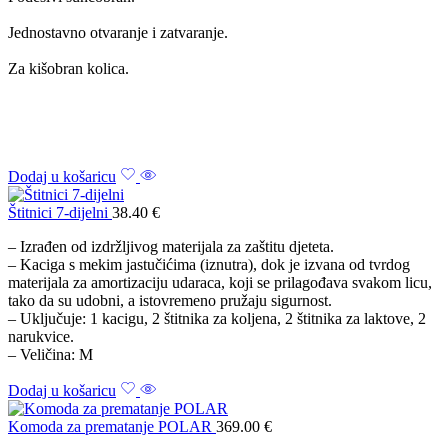
Jednostavno otvaranje i zatvaranje.
Za kišobran kolica.
Dodaj u košaricu
Štitnici 7-dijelni
38.40
€
– Izrađen od izdržljivog materijala za zaštitu djeteta.
– Kaciga s mekim jastučićima (iznutra), dok je izvana od tvrdog
materijala za amortizaciju udaraca, koji se prilagođava svakom licu,
tako da su udobni, a istovremeno pružaju sigurnost.
– Uključuje: 1 kacigu, 2 štitnika za koljena, 2 štitnika za laktove, 2
narukvice.
– Veličina: M
Dodaj u košaricu
Komoda za prematanje POLAR
369.00
€