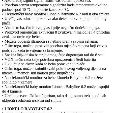
• Ako uređaj izgubi signal, alarm vas odmah upozorava.
• Poseban senzor temperature signalizira kada temperatura okoline
padne ispod 18 °C ili poraste iznad 30 °C.
• Elektronički baby monitor Lionelo Babyline 6.2 radi u oba smjera
• Uređaj vas odmah upozorava ako detektira zvuk, poput bebinog
plača.
• Ako te treba, čut će tvoj glas i prije nego što dođeš do njega.
• Proizvod omogućuje aktivaciju 8 zvukova: 4 melodije i 4 prirodna
zvuka za umirenje bebe
• Možete podesiti glasnoću i svjetlinu prema svojim željama.
• Osim toga, možete postaviti poseban mjerač vremena koji će vas
podsjetiti kada je vrijeme za hranjenje.
• Snažna litij-ionska baterija omogućuje dugotrajan rad do 8 sati
• VOX način rada šalje potrebna upozorenja i štedi bateriju
• Uključuje se ekran kada se beba pomakne ili plače
• Osim toga, možete snimiti svaki pokret svog voljenog djeteta na
microSD memorijsku karticu (nije uključena).
• Na elektronički monitor za bebe Lionelo Babyline 6.2 možete
spojiti do 4 kamere
• Na elektronički baby monitor Lionelo Babyline 6.2 možete spojiti
do 4 kamere
• Uređaj je tvornički konfiguriran, tako da ga samo trebate odmah
uključiti i odabrati jezik za rad s njim.
• LIONELO BABYLINE 6.2