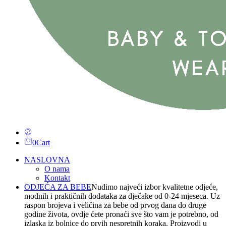
0
Cart
NASLOVNA
O nama
Kontakt
ODJEĆA ZA BEBE
Nudimo najveći izbor kvalitetne odjeće,
modnih i praktičnih dodataka za dječake od 0-24 mjeseca. Uz
raspon brojeva i veličina za bebe od prvog dana do druge
godine života, ovdje ćete pronaći sve što vam je potrebno, od
izlaska iz bolnice do prvih nespretnih koraka. Proizvodi u