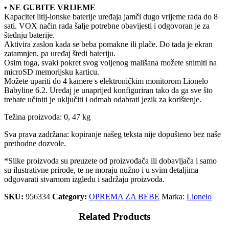
• NE GUBITE VRIJEME
Kapacitet litij-ionske baterije uređaja jamči dugo vrijeme rada do 8
sati. VOX način rada šalje potrebne obavijesti i odgovoran je za
štednju baterije.
Aktivira zaslon kada se beba pomakne ili plače. Do tada je ekran
zatamnjen, pa uređaj štedi bateriju.
Osim toga, svaki pokret svog voljenog mališana možete snimiti na
microSD memorijsku karticu.
Možete upariti do 4 kamere s elektroničkim monitorom Lionelo
Babyline 6.2. Uređaj je unaprijed konfiguriran tako da ga sve što
trebate učiniti je uključiti i odmah odabrati jezik za korištenje.
Težina proizvoda: 0, 47 kg
Sva prava zadržana: kopiranje našeg teksta nije dopušteno bez naše
prethodne dozvole.
*Slike proizvoda su preuzete od proizvođača ili dobavljača i samo
su ilustrativne prirode, te ne moraju nužno i u svim detaljima
odgovarati stvarnom izgledu i sadržaju proizvoda.
SKU:
956334
Category:
OPREMA ZA BEBE
Marka:
Lionelo
Related Products