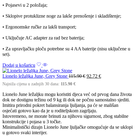
• Pojasevi u 2 položaja;
• Sklopive protuklizne noge za lakše prenošenje i skladištenje;
• Ergonomske ručke za lakši transport;
• Uključuje AC adapter za rad bez baterija;
• Za upravljačku ploču potrebne su 4 AA baterije (nisu uključene u
set).
Dodaj u košaricu
Lionelo ležaljka June, Grey Stone
115.90
€
92.72
€
Najniža cijena u zadnjih 30 dana:
115.90
€
Lionelo June ležaljku mogu koristiti djeca već od prvog dana života
dok ne dostignu težinu od 9 kg ili dok ne počnu samostalno sjediti.
Imitira prirodni pokret balansiranja ljuljanja, pa će se mališan
osjećati gotovo kao da je u roditeljskom zagrljaju.
Istovremeno, ne morate brinuti za njihovu sigurnost, zbog stabilne
konstrukcije i pojasa u 3 točke.
Minimalistički dizajn Lionelo June ljuljačke omogućuje da se uklopi
u gotovo svaki interijer.