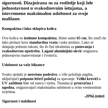
sigurnosti
. Dizajnirana su za roditelje koji žele
jednostavnost u svakodnevnim šetnjama, a
istovremeno maksimalnu udobnost za svoje
mališane.
Kompaktna i lako sklopiva kolica
Ova kolica su
iznimno kompaktna
, širine samo
65 cm
, što znači da
lako prolaze kroz
standardna vrata
i uske prolaze. Lako se
sklapaju jednom rukom, što ih čini idealnima za
putovanja i
svakodnevnu upotrebu
.
Lagani aluminijski okvir
osigurava
jednostavno manevriranje i čvrstoću.
Udobnost za vaše blizance
Svako sjedalo je
neovisno podesivo
, s više položaja nagiba,
uključujući
potpuno ležeći položaj
za spavanje.
Veliki krovići s
UV zaštitom
štite od sunca i vjetra. Tkanina je
prozračna i
ugodna
, osiguravajući maksimalnu udobnost u svim vremenskim
uvjetima.
-20%
-20%
-20%
-20%
Limited
Limited
Limited
Limited
Sigurnost i stabilnost