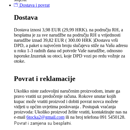
Dostava i povrat
Dostava
Dostava iznosi 3,98 EUR (29,99 HRK). na području RH, a
besplatna je za sve narudžbe na području RH u vrijednosti
narudžbe iznad 39,82 EUR ( 300.00 HRK )Dostavu vrši
DPD, a paket u najvećem broju slučajeva stiže na Vašu adresu
u roku 1-3 radnih dana od potvrde Vaše narudžbe, odnosno
isporuke.Izuzetak su otoci, koje DPD vozi po redu vožnje za
otoke.
Povrat i reklamacije
Ukoliko niste zadovoljni naručenim proizvodom, imate ga
pravo vratiti uz predočenje računa. Rokove unutar kojih
kupac može vratiti proizvod i dobiti povrat novca možete
vidjeti u općim uvjetima poslovanja . Postupak vraćanja
proizvoda: Ukoliko proizvod želite vratiti, kontaktirajte nas na
e-mail
6tocka2@gmail.com
ili na broj telefona 091 5450128.
Povrat i zamjena su besplatni.