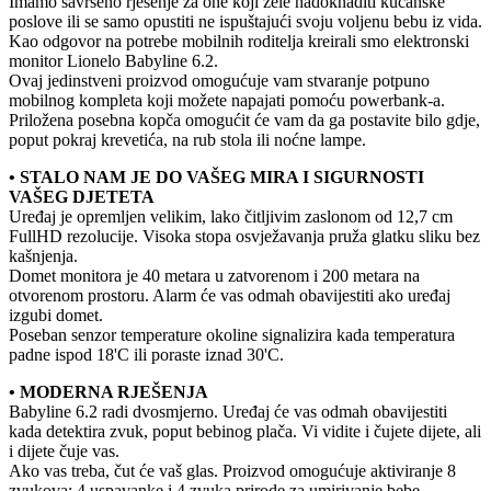
Imamo savršeno rješenje za one koji žele nadoknaditi kućanske
poslove ili se samo opustiti ne ispuštajući svoju voljenu bebu iz vida.
Kao odgovor na potrebe mobilnih roditelja kreirali smo elektronski
monitor Lionelo Babyline 6.2.
Ovaj jedinstveni proizvod omogućuje vam stvaranje potpuno
mobilnog kompleta koji možete napajati pomoću powerbank-a.
Priložena posebna kopča omogućit će vam da ga postavite bilo gdje,
poput pokraj krevetića, na rub stola ili noćne lampe.
• STALO NAM JE DO VAŠEG MIRA I SIGURNOSTI
VAŠEG DJETETA
Uređaj je opremljen velikim, lako čitljivim zaslonom od 12,7 cm
FullHD rezolucije. Visoka stopa osvježavanja pruža glatku sliku bez
kašnjenja.
Domet monitora je 40 metara u zatvorenom i 200 metara na
otvorenom prostoru. Alarm će vas odmah obavijestiti ako uređaj
izgubi domet.
Poseban senzor temperature okoline signalizira kada temperatura
padne ispod 18'C ili poraste iznad 30'C.
• MODERNA RJEŠENJA
Babyline 6.2 radi dvosmjerno. Uređaj će vas odmah obavijestiti
kada detektira zvuk, poput bebinog plača. Vi vidite i čujete dijete, ali
i dijete čuje vas.
Ako vas treba, čut će vaš glas. Proizvod omogućuje aktiviranje 8
zvukova: 4 uspavanke i 4 zvuka prirode za umirivanje bebe.