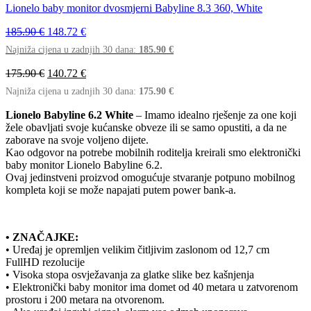
Lionelo baby monitor dvosmjerni Babyline 8.3 360, White
185.90
€
148.72
€
Najniža cijena u zadnjih 30 dana:
185.90
€
175.90
€
140.72
€
Najniža cijena u zadnjih 30 dana:
175.90
€
Lionelo Babyline 6.2 White
– Imamo idealno rješenje za one koji
žele obavljati svoje kućanske obveze ili se samo opustiti, a da ne
zaborave na svoje voljeno dijete.
Kao odgovor na potrebe mobilnih roditelja kreirali smo elektronički
baby monitor Lionelo Babyline 6.2.
Ovaj jedinstveni proizvod omogućuje stvaranje potpuno mobilnog
kompleta koji se može napajati putem power bank-a.
• ZNAČAJKE:
• Uređaj je opremljen velikim čitljivim zaslonom od 12,7 cm
FullHD rezolucije
• Visoka stopa osvježavanja za glatke slike bez kašnjenja
• Elektronički baby monitor ima domet od 40 metara u zatvorenom
prostoru i 200 metara na otvorenom.