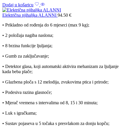
Dodaj u košaricu
Električna njihaljka ALANNI
94.50
€
• Prikladno od rođenja do 6 mjeseci (max 9 kg);
• 2 položaja nagiba naslona;
• 8 brzina funkcije ljuljanja;
• Gumb za zaključavanje;
• Detektor glasa, koji automatski aktivira mehanizam za ljuljanje
kada beba plače;
• Glazbena ploča s 12 melodija, zvukovima ptica i prirode;
• Podesiva razina glasnoće;
• Mjerač vremena s intervalima od 8, 15 i 30 minuta;
• Luk s igračkama;
• Sustav pojaseva u 5 točaka s presvlakom za donju kopču;