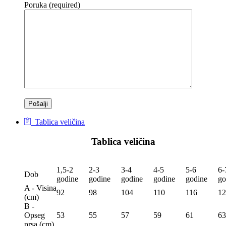
Poruka (required)
Tablica veličina
Tablica veličina
1,5-2
2-3
3-4
4-5
5-6
6-
Dob
godine
godine
godine
godine
godine
go
A - Visina
92
98
104
110
116
12
(сm)
B -
Opseg
53
55
57
59
61
63
prsa (сm)