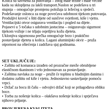
Kolica su savršena za putovanja – zbog male težine i male večine
kada su sklopljena za lakši transport.Naslon se podešava u tri
stupnja – omogućuje promjenu položaja iz ležećeg u sjedeći.
Podešavanje oslonca za noge povećava udobnost tijekom putovanja.
Produljivi krović s štiti dijete od sunčeve svjetlosti, kiše i vjetra.
Ventilacijski otvor osigurava ventilaciju i pogled na dijete.
Pojasevi u 5 točaka s udobnim jastucima – osiguravaju sigurnost
tijekom vožnje i ne trljaju osjetljivu kožu djeteta.
Uklonjiva sigurnosna prečka omogućuje brzo i praktično
postavljanje djeteta u kolica. Lagani aluminijski okvir – pruža
otpornost na oštećenja i zadržava sjaj godinama.
SET UKLJUČUJE:
• Zaštitu od komaraca izrađen od prozračne mreže obrubljene
elastičnom tkaninom i vrlo jednostavan za postavljanje.
• Zaštitna navlaka za noge – pružit će toplinu u hladnijim danima i
dodatnu zaštitu od kiše i vjetra. Jednostavno sastavljanje pomoću
vrpci.
• Držač za bocu ili čašu – odvojivi držač koji se prilagođava obliku
boce.
• Torba za nošenje kolica – olakšava nošenje kolica i sprječava
njihovo prljanje.
PROVJERENA KVALITETA