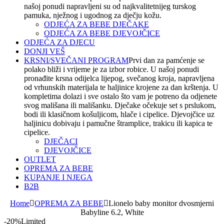
našoj ponudi napravljeni su od najkvalitetnijeg turskog
pamuka, nježnog i ugodnog za dječju kožu.
ODJEĆA ZA BEBE DJEČAKE
ODJEĆA ZA BEBE DJEVOJČICE
ODJEĆA ZA DJECU
DONJI VEŠ
KRSNI/SVEČANI PROGRAM
Prvi dan za pamćenje se
polako bliži i vrijeme je za izbor robice. U našoj ponudi
pronađite krsna odijelca lijepog, svečanog kroja, napravljena
od vrhunskih materijala te haljinice krojene za dan krštenja. U
kompletima dolazi i sve ostalo što vam je potreno da odjenete
svog mališana ili mališanku. Dječake očekuje set s prslukom,
bodi ili klasičnom košuljicom, hlače i cipelice. Djevojčice uz
haljinicu dobivaju i pamučne štramplice, trakicu ili kapica te
cipelice.
DJEČACI
DJEVOJČICE
OUTLET
OPREMA ZA BEBE
KUPANJE I NJEGA
B2B
Home
OPREMA ZA BEBE
Lionelo baby monitor dvosmjerni
Babyline 6.2, White
-20%
Limited