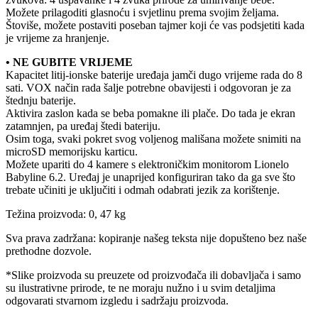
Možete prilagoditi glasnoću i svjetlinu prema svojim željama.
Štoviše, možete postaviti poseban tajmer koji će vas podsjetiti kada
je vrijeme za hranjenje.
• NE GUBITE VRIJEME
Kapacitet litij-ionske baterije uređaja jamči dugo vrijeme rada do 8
sati. VOX način rada šalje potrebne obavijesti i odgovoran je za
štednju baterije.
Aktivira zaslon kada se beba pomakne ili plače. Do tada je ekran
zatamnjen, pa uređaj štedi bateriju.
Osim toga, svaki pokret svog voljenog mališana možete snimiti na
microSD memorijsku karticu.
Možete upariti do 4 kamere s elektroničkim monitorom Lionelo
Babyline 6.2. Uređaj je unaprijed konfiguriran tako da ga sve što
trebate učiniti je uključiti i odmah odabrati jezik za korištenje.
Težina proizvoda: 0, 47 kg
Sva prava zadržana: kopiranje našeg teksta nije dopušteno bez naše
prethodne dozvole.
*Slike proizvoda su preuzete od proizvođača ili dobavljača i samo
su ilustrativne prirode, te ne moraju nužno i u svim detaljima
odgovarati stvarnom izgledu i sadržaju proizvoda.