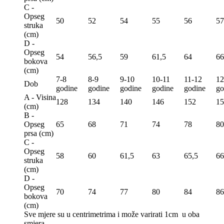
C -
Opseg
50
52
54
55
56
57
struka
(сm)
D -
Opseg
54
56,5
59
61,5
64
66
bokova
(сm)
7-8
8-9
9-10
10-11
11-12
12
Dob
godine
godine
godine
godine
godine
go
A - Visina
128
134
140
146
152
15
(сm)
B -
Opseg
65
68
71
74
78
80
prsa (сm)
C -
Opseg
58
60
61,5
63
65,5
66
struka
(сm)
D -
Opseg
70
74
77
80
84
86
bokova
(сm)
Sve mjere su u centrimetrima
i može varirati 1cm u oba
smjera.