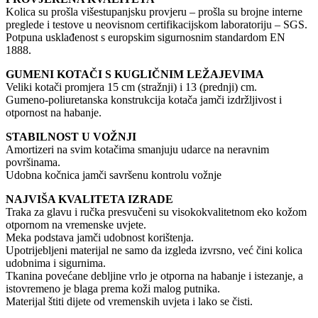
Kolica su prošla višestupanjsku provjeru – prošla su brojne interne
preglede i testove u neovisnom certifikacijskom laboratoriju – SGS.
Potpuna usklađenost s europskim sigurnosnim standardom EN
1888.
GUMENI KOTAČI S KUGLIČNIM LEŽAJEVIMA
Veliki kotači promjera 15 cm (stražnji) i 13 (prednji) cm.
Gumeno-poliuretanska konstrukcija kotača jamči izdržljivost i
otpornost na habanje.
STABILNOST U VOŽNJI
Amortizeri na svim kotačima smanjuju udarce na neravnim
površinama.
Udobna kočnica jamči savršenu kontrolu vožnje
NAJVIŠA KVALITETA IZRADE
Traka za glavu i ručka presvučeni su visokokvalitetnom eko kožom
otpornom na vremenske uvjete.
Meka podstava jamči udobnost korištenja.
Upotrijebljeni materijal ne samo da izgleda izvrsno, već čini kolica
udobnima i sigurnima.
Tkanina povećane debljine vrlo je otporna na habanje i istezanje, a
istovremeno je blaga prema koži malog putnika.
Materijal štiti dijete od vremenskih uvjeta i lako se čisti.