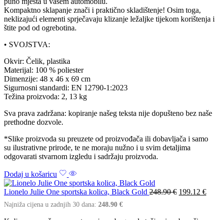
puno mjesta u vašem automobilu.
Kompaktno sklapanje znači i praktično skladištenje! Osim toga,
neklizajući elementi sprječavaju klizanje ležaljke tijekom korištenja i
štite pod od ogrebotina.
• SVOJSTVA:
Okvir: Čelik, plastika
Materijal: 100 % poliester
Dimenzije: 48 x 46 x 69 cm
Sigurnosni standardi: EN 12790-1:2023
Težina proizvoda: 2, 13 kg
Sva prava zadržana: kopiranje našeg teksta nije dopušteno bez naše
prethodne dozvole.
*Slike proizvoda su preuzete od proizvođača ili dobavljača i samo
su ilustrativne prirode, te ne moraju nužno i u svim detaljima
odgovarati stvarnom izgledu i sadržaju proizvoda.
Dodaj u košaricu
Lionelo Julie One sportska kolica, Black Gold
248.90
€
199.12
€
Najniža cijena u zadnjih 30 dana:
248.90
€