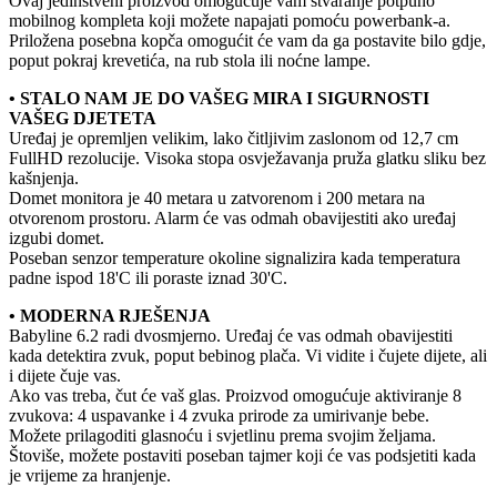
Ovaj jedinstveni proizvod omogućuje vam stvaranje potpuno
mobilnog kompleta koji možete napajati pomoću powerbank-a.
Priložena posebna kopča omogućit će vam da ga postavite bilo gdje,
poput pokraj krevetića, na rub stola ili noćne lampe.
• STALO NAM JE DO VAŠEG MIRA I SIGURNOSTI
VAŠEG DJETETA
Uređaj je opremljen velikim, lako čitljivim zaslonom od 12,7 cm
FullHD rezolucije. Visoka stopa osvježavanja pruža glatku sliku bez
kašnjenja.
Domet monitora je 40 metara u zatvorenom i 200 metara na
otvorenom prostoru. Alarm će vas odmah obavijestiti ako uređaj
izgubi domet.
Poseban senzor temperature okoline signalizira kada temperatura
padne ispod 18'C ili poraste iznad 30'C.
• MODERNA RJEŠENJA
Babyline 6.2 radi dvosmjerno. Uređaj će vas odmah obavijestiti
kada detektira zvuk, poput bebinog plača. Vi vidite i čujete dijete, ali
i dijete čuje vas.
Ako vas treba, čut će vaš glas. Proizvod omogućuje aktiviranje 8
zvukova: 4 uspavanke i 4 zvuka prirode za umirivanje bebe.
Možete prilagoditi glasnoću i svjetlinu prema svojim željama.
Štoviše, možete postaviti poseban tajmer koji će vas podsjetiti kada
je vrijeme za hranjenje.