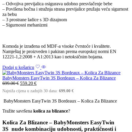
– Odvojiva previjalica osigurava udobno presvlačenje bebe
– Povišena bočna i stražnja strana previjalice pružaju veću sigurnost
za bebu
– 3 prostrane ladice s 3D dizajnom
– Sigurnosni mehanizmi
Komoda je izrađena od MDF-a visoke čvrstoće i kvalitete.
Namještaj je proizveden i pakiran prema europskoj normi EN
12221-1,2:2008 + A1:2013 kao i netoksičnim bojama.
Dodaj u košaricu
BabyMonsters EasyTwin 3S Bordeaux – Kolica Za Blizance
699.00
€
559.20
€
Najniža cijena u zadnjih 30 dana:
699.00
€
BabyMonsters EasyTwin 3S Bordeaux – Kolica Za Blizance
Tražite savršena
kolica za blizance
?
Kolica Za Blizance – BabyMonsters EasyTwin
3S
nude
kombinaciju udobnosti, praktičnosti i