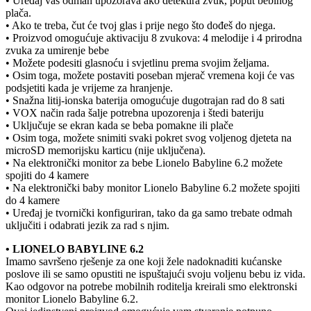
• Uređaj vas odmah upozorava ako detektira zvuk, poput bebinog
plača.
• Ako te treba, čut će tvoj glas i prije nego što dođeš do njega.
• Proizvod omogućuje aktivaciju 8 zvukova: 4 melodije i 4 prirodna
zvuka za umirenje bebe
• Možete podesiti glasnoću i svjetlinu prema svojim željama.
• Osim toga, možete postaviti poseban mjerač vremena koji će vas
podsjetiti kada je vrijeme za hranjenje.
• Snažna litij-ionska baterija omogućuje dugotrajan rad do 8 sati
• VOX način rada šalje potrebna upozorenja i štedi bateriju
• Uključuje se ekran kada se beba pomakne ili plače
• Osim toga, možete snimiti svaki pokret svog voljenog djeteta na
microSD memorijsku karticu (nije uključena).
• Na elektronički monitor za bebe Lionelo Babyline 6.2 možete
spojiti do 4 kamere
• Na elektronički baby monitor Lionelo Babyline 6.2 možete spojiti
do 4 kamere
• Uređaj je tvornički konfiguriran, tako da ga samo trebate odmah
uključiti i odabrati jezik za rad s njim.
• LIONELO BABYLINE 6.2
Imamo savršeno rješenje za one koji žele nadoknaditi kućanske
poslove ili se samo opustiti ne ispuštajući svoju voljenu bebu iz vida.
Kao odgovor na potrebe mobilnih roditelja kreirali smo elektronski
monitor Lionelo Babyline 6.2.