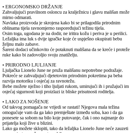
• ERGONOMSKO DRŽANJE
Zahvaljujući pravilnom osloncu za kralježnicu i glavu mališan može
mirno odmarati.
Navlaka proizvoda je skrojena kako bi se prilagodila prirodnim
oblinama tijela ravnomjerno raspoređujući težinu tijela.
Osim toga, ugodana je na dodir, ne iritira kožu i periva je u perilici.
Ležaljka ima luk s dvije igračke koje će uspješno okupirati bebu
željnu malo zabave.
Šareni dodaci učinkovito će potaknuti mališana da se kreće i proteže
ruke kako bi zadovoljio svoju znatiželju.
• PRIRODNO LJULJANJE
Ljuljačka Lionelo June ne pruža mališanu nepotrebne podražaje.
Pokreće se zahvaljujući djetetovim prirodnim pokretima pa beba
razvija motoriku i osjećaj za ravnotežu.
Bebe možete nježno i tiho ljuljati rukom, umirujući ih i pružajući im
osjećaj sigurnosti koji proizlazi iz bliske prisutnosti roditelja.
• LAKO ZA NOŠENJE
Od takvog pomagača ne vrijedi se rastati! Njegova mala težina
omogućuje vam da ga lako premještate između soba, kao i da ga
ponesete sa sobom na bilo koje putovanje, čak i ono najmanje do
prijatelja koji žive u blizini.
Lako ga možete sklopiti, tako da ležaljka Lionelo June neće zauzeti