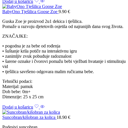
Dodaj u košaricu
BabyOno Tješilica Goose Zoe
9.90
€
Guska Zoe je proizvod 2u1 dekica i tješilica.
Pomaže u razvoju djetetovih osjetila od najranijih dana svog života.
ZNAČAJKE:
• pogodna je za bebe od rođenja
• šuštanje krila potiče na interaktivnu igru
• zanimljiv zvuk pobuđuje radoznalost
• šarene oznake i čvorovi pomažu bebi vježbati hvatanje i stimuliraju
vid
• tješilica savršeno odgovara malim ručicama bebe.
Tehnički podaci:
Materijal: pamuk
Dob bebe: 0m+
Dimenzije: 25 x 25 cm
Dodaj u košaricu
Suncobran/kišobran za kolica
18.90
€
Podesivi suncobran.