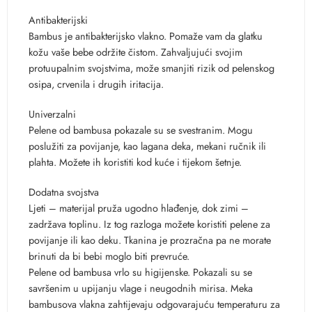
Antibakterijski
Bambus je antibakterijsko vlakno. Pomaže vam da glatku
kožu vaše bebe održite čistom. Zahvaljujući svojim
protuupalnim svojstvima, može smanjiti rizik od pelenskog
osipa, crvenila i drugih iritacija.
Univerzalni
Pelene od bambusa pokazale su se svestranim. Mogu
poslužiti za povijanje, kao lagana deka, mekani ručnik ili
plahta. Možete ih koristiti kod kuće i tijekom šetnje.
Dodatna svojstva
Ljeti – materijal pruža ugodno hlađenje, dok zimi –
zadržava toplinu. Iz tog razloga možete koristiti pelene za
povijanje ili kao deku. Tkanina je prozračna pa ne morate
brinuti da bi bebi moglo biti prevruće.
Pelene od bambusa vrlo su higijenske. Pokazali su se
savršenim u upijanju vlage i neugodnih mirisa. Meka
bambusova vlakna zahtijevaju odgovarajuću temperaturu za