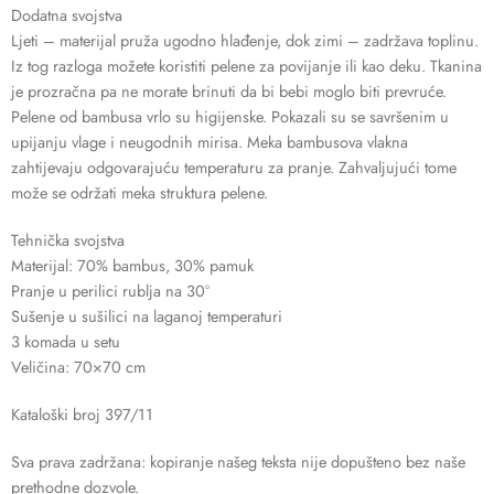
Dodatna svojstva
Ljeti – materijal pruža ugodno hlađenje, dok zimi – zadržava toplinu.
Iz tog razloga možete koristiti pelene za povijanje ili kao deku. Tkanina
je prozračna pa ne morate brinuti da bi bebi moglo biti prevruće.
Pelene od bambusa vrlo su higijenske. Pokazali su se savršenim u
upijanju vlage i neugodnih mirisa. Meka bambusova vlakna
zahtijevaju odgovarajuću temperaturu za pranje. Zahvaljujući tome
može se održati meka struktura pelene.
Tehnička svojstva
Materijal: 70% bambus, 30% pamuk
Pranje u perilici rublja na 30°
Sušenje u sušilici na laganoj temperaturi
3 komada u setu
Veličina: 70×70 cm
Kataloški broj 397/11
Sva prava zadržana: kopiranje našeg teksta nije dopušteno bez naše
prethodne dozvole.