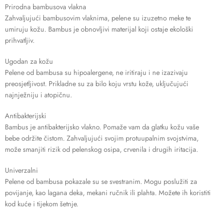
Prirodna bambusova vlakna
Zahvaljujući bambusovim vlaknima, pelene su izuzetno meke te
umiruju kožu. Bambus je obnovljivi materijal koji ostaje ekološki
prihvatljiv.
Ugodan za kožu
Pelene od bambusa su hipoalergene, ne iritiraju i ne izazivaju
preosjetljivost. Prikladne su za bilo koju vrstu kože, uključujući
najnježniju i atopičnu.
Antibakterijski
Bambus je antibakterijsko vlakno. Pomaže vam da glatku kožu vaše
bebe održite čistom. Zahvaljujući svojim protuupalnim svojstvima,
može smanjiti rizik od pelenskog osipa, crvenila i drugih iritacija.
Univerzalni
Pelene od bambusa pokazale su se svestranim. Mogu poslužiti za
povijanje, kao lagana deka, mekani ručnik ili plahta. Možete ih koristiti
kod kuće i tijekom šetnje.