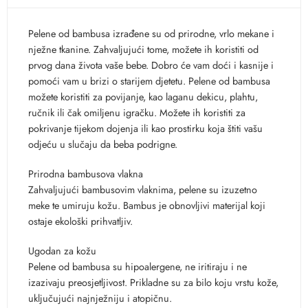
Pelene od bambusa izrađene su od prirodne, vrlo mekane i
nježne tkanine. Zahvaljujući tome, možete ih koristiti od
prvog dana života vaše bebe. Dobro će vam doći i kasnije i
pomoći vam u brizi o starijem djetetu. Pelene od bambusa
možete koristiti za povijanje, kao laganu dekicu, plahtu,
ručnik ili čak omiljenu igračku. Možete ih koristiti za
pokrivanje tijekom dojenja ili kao prostirku koja štiti vašu
odjeću u slučaju da beba podrigne.
Prirodna bambusova vlakna
Zahvaljujući bambusovim vlaknima, pelene su izuzetno
meke te umiruju kožu. Bambus je obnovljivi materijal koji
ostaje ekološki prihvatljiv.
Ugodan za kožu
Pelene od bambusa su hipoalergene, ne iritiraju i ne
izazivaju preosjetljivost. Prikladne su za bilo koju vrstu kože,
uključujući najnježniju i atopičnu.