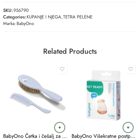
SKU:
956790
Categories:
KUPANJE I NJEGA
,
TETRA PELENE
Marka:
BabyOno
Related Products
BabyOno Četka i češalj za kosu mekani sa prirodnim vlaknima-soft, plavi
BabyOno Višekratne postporođajne mrežaste gaćice 2 komada XXL